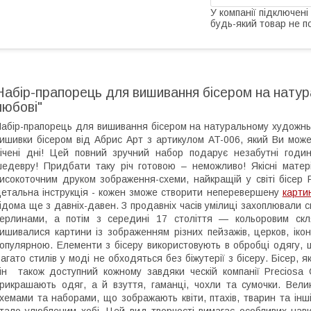
У компанії підключені
будь-який товар не п
Набір-прапорець для вишивання бісером на натур
любові"
абір-прапорець для вишивання бісером на натуральному художньом
ишивки бісером від Абрис Арт з артикулом AT-006, який Ви мож
ічені дні! Цей повний зручний набор подарує незабутні годин
едевру! Придбати таку річ готовою – неможливо! Якісні матер
исокоточним друком зображення-схеми, найкращій у світі бісер Pr
етальна інструкція - кожен зможе створити неперевершену
карти
ідома ще з давніх-давен. З продавніх часів умілиці захоплювали
ерлинами, а потім з середині 17 століття — кольоровим скл
ишивалися картини із зображенням різних пейзажів, церков, ік
опулярною. Елементи з бісеру використовують в обробці одягу,
агато стилів у моді не обходяться без біжутерії з бісеру. Бісер, 
ін також доступний кожному завдяки ческій компанії Preciosa 
рикрашають одяг, а й взуття, гаманці, чохли та сумочки. Вели
хемами та наборами, що зображають квіти, птахів, тварин та інш
тало улюбленим хобі. Цей вид творчості вимагає особливих навич