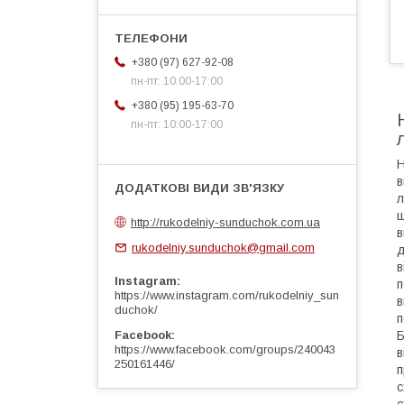
+380 (97) 627-92-08
пн-пт: 10:00-17:00
+380 (95) 195-63-70
пн-пт: 10:00-17:00
Н
в
л
ш
http://rukodelniy-sunduchok.com.ua
в
rukodelniy.sunduchok@gmail.com
д
в
Instagram
п
https://www.instagram.com/rukodelniy_sun
в
duchok/
п
Б
Facebook
https://www.facebook.com/groups/240043
в
250161446/
п
с
с