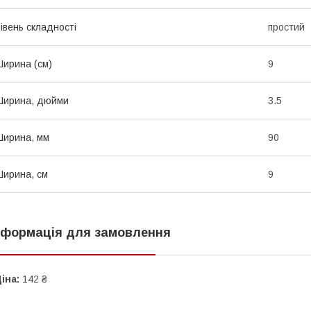
івень складності
простий
ирина (см)
9
Ширина, дюйми
3.5
ирина, мм
90
ирина, см
9
нформація для замовлення
іна:
142 ₴