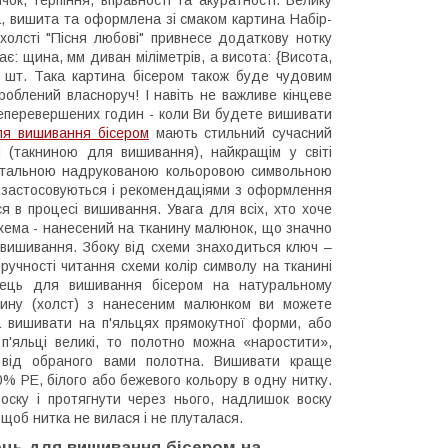
а, вишита та оформлена зі смаком картина Набір-
олсті "Пісня любові" привнесе додаткову нотку
є: щина, мм диван міліметрів, а висота: {Висота,
ин} шт. Така картина бісером також буде чудовим
облений власноруч! І навіть не важливе кінцеве
 неперевершених годин - коли Ви будете вишивати
ля вишивання бісером
мають стильний сучасний
 (такниною для вишивання), найкращім у світі
а детальною надрукованою кольоровою символьною
що застосовуються і рекомендаціями з оформлення
ся в процесі вишивання. Увага для всіх, хто хоче
схема - нанесений на тканину малюнок, що значно
 вишивання. Збоку від схеми знаходиться ключ –
зручності читання схеми колір символу на тканині
орець для вишивання бісером на натуральному
нину (холст) з нанесеним малюнком ви можете
а вишивати на п'яльцях прямокутної форми, або
'яльці великі, то полотно можна «наростити»,
 від обраного вами полотна. Вишивати краще
 РЕ, білого або бежевого кольору в одну нитку.
оску і протягнути через нього, надлишок воску
 щоб нитка не вилася і не плуталася.
ець для вишивання бісером на