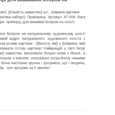
бусин): {Кількість намистин} шт. Ширина картини:
ематика набору): Прапорець Артикул: AT-006 Вага
ори- прапорці для вишивки бісером на холсті
ння бісером на натуральному художньому холсті
икий відріз натурального художнього холста з
ж розмір картини - {Висота, мм} х {Ширина, мм}
ювати готову картину! Найкращій у світі бісер
ин} наместин, вискоякісні бісерні голки з Японії, а
бісером з ключем, спеціально розроблену нашими
Вона настільки зручна і зрозуміла, що і людина,
ір - все зрозуміє за 5 хвилин!
.