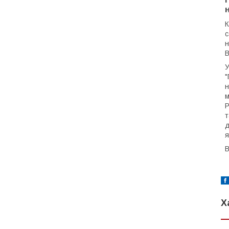
К
c
н
В
У
"
н
м
P
т
д
я
В
Х