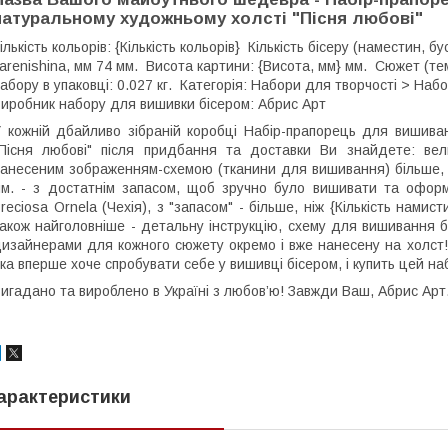
натуральному художньому холсті "Пісня любові"
ількість кольорів: {Кількість кольорів} Кількість бісеру (наместин, 
arenishina, мм 74 мм. Висота картини: {Висота, мм} мм. Сюжет (т
абору в упаковці: 0.027 кг. Категорія: Набори для творчості > Наб
иробник набору для вишивки бісером: Абрис Арт
 кожній дбайливо зібраній коробці Набір-прапорець для вишива
Пісня любові" після придбання та доставки Ви знайдете: вел
анесеним зображенням-схемою (тканини для вишивання) більше, ні
м. - з достатнім запасом, щоб зручно було вишивати та оформл
reciosa Ornela (Чехія), з "запасом" - більше, ніж {Кількість намист
акож найголовніше - детальну інструкцію, схему для вишивання 
изайнерами для кожного сюжету окремо і вже нанесену на холст! 
ка вперше хоче спробувати себе у вишивці бісером, і купить цей наб
игадано та вироблено в Україні з любов’ю! Завжди Ваш, Абрис Арт
арактеристики