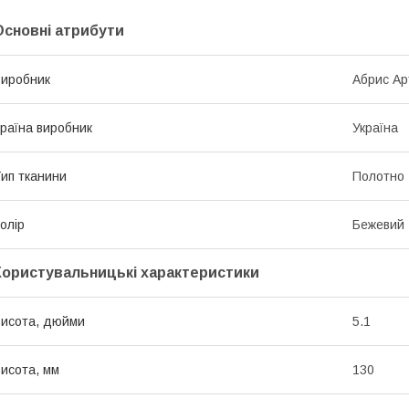
Основні атрибути
иробник
Абрис Ар
раїна виробник
Україна
ип тканини
Полотно
олір
Бежевий
Користувальницькі характеристики
исота, дюйми
5.1
исота, мм
130