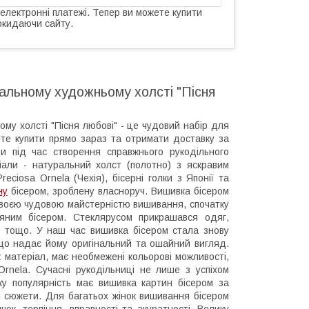
 електронні платежі. Тепер ви можете купити
окидаючи сайту.
альному художньому холсті "Пісня
у холсті "Пісня любові" - це чудовий набір для
ете купити прямо зараз та отримати доставку за
и під час створення справжнього рукодільного
іали - натуральний холст (полотно) з яскравим
eciosa Ornela (Чехія), бісерні голки з Японії та
ну
бісером, зроблену власноруч. Вишивка бісером
 своєю чудовою майстерністю вишивання, спочатку
яним бісером. Стеклярусом прикрашався одяг,
он тощо. У наш час вишивка бісером стала знову
 що надає йому оригінальний та ошайний вигляд.
як матеріал, має необмежені кольорові можливості,
Ornela. Сучасні рукодільниці не лише з успіхом
ку популярність має вишивка картин бісером за
і сюжети. Для багатьох жінок вишивання бісером
ок, терпіння, вправності та акуратності. Велику