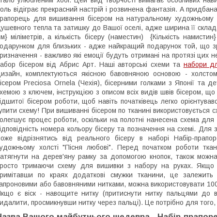
оль відіграє прекрасний настрій і розвинена фантазія. А придбан
рапорець для вишивання бісером на натуральному художньому х
ушевного тепла та затишку до Вашої оселі, адже ширина її склада
м} міліметрів, а кількість бісеру (наместин) {Кількість намист
одарунком для близьких - адже найкращий подарунок той, що зр
ризначення - важливо які емоції будуть отримані на протязі цих
абор бісером від Абрис Арт. Наші авторські схеми та
набори д
изайн, комплектуються якісною бавовняною основою - холстом
ісером Preciosa Ornela (Чехія), бісерними голками з Японії т
хемою з ключем, інструкцією з описом всіх видів швів бісером, 
ідшитої бісером роботи, щоб навіть початківець легко орієнтував
упити схему! При вишиванні бісером по тканині використовується 
олегшує процес роботи, оскільки на полотні нанесена схема для
ідповідність номера кольору бісеру та позначення на схемі. Для 
оже відрізнятись від реального бісеру в наборі Набір-прап
удожньому холсті "Пісня любові". Перед початком роботи тка
атягнути на дерев'яну рамку за допомогою кнопок, також можн
росто тримаючи схему для вишивки з набору на руках. Якщо п
римітавши по краях додаткові смужки тканини, це залежить
апроновими або бавовняними нитками, можна використовувати 100%
кщо є віск - навощите нитку (притиснути нитку пальцями до в
идалити, просмикнувши нитку через пальці). Це потрібно для того,
Назва Вашого майбутнього шедевра - Набір-прапор