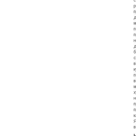
р
п
д
м
п
п
н
д
б
с
в
к
п
в
м
х
н
п
п
к
Я
в