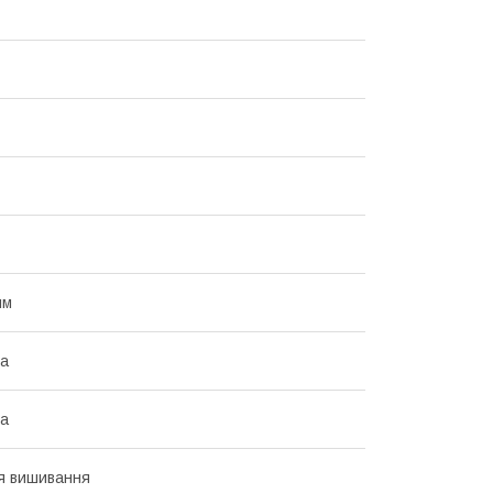
мм
ка
ка
я вишивання