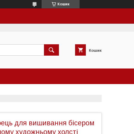
Кошик
Кошик
рець для вишивання бісером
ному художньому холсті