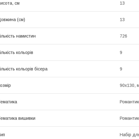
исота, см
13
овжина (см)
13
ількість намистин
726
ількість кольорів
9
ількість кольорів бісера
9
озмір
90x130, 
ематика
Романти
ематика вишивки
Романти
ип
Набір дл