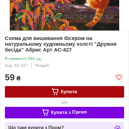
Схема для вишивання бісером на
натуральному художньому холсті "Дружня
бесіда" Абрис Арт AC-427
В наявності 994 од.
Код: AC-427
Роздріб
59
₴
Купити
або
Купити з
Що таке купити з Пром?