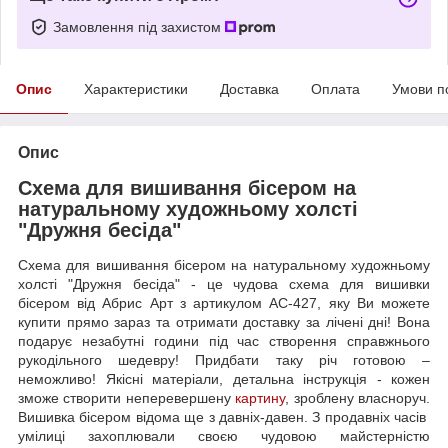
Замовлення під захистом
Опис
Характеристики
Доставка
Оплата
Умови п
Опис
Схема для вишивання бісером на
натуральному художньому холсті
"Дружня бесіда"
Схема для вишивання бісером на натуральному художньому
холсті "Дружня бесіда" - це чудова схема для вишивки
бісером від Абрис Арт з артикулом AC-427, яку Ви можете
купити прямо зараз та отримати доставку за лічені дні! Вона
подарує незабутні години під час створення справжнього
рукодільного шедевру! Придбати таку річ готовою –
неможливо! Якісні матеріали, детальна інструкція - кожен
зможе створити неперевершену
картину
, зроблену власноруч.
Вишивка бісером відома ще з давніх-давен. З продавніх часів
умілиці захоплювали своєю чудовою майстерністю