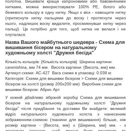
полотна. Вишивати краще капроновими або бавовняними
нитками, можна використовувати 100% РЕ, білого або
бежевого кольору в одну нитку. Якщо є віск - навощите нитку
(притиснути нитку пальцями до воску і протягнути через
нього, надлишок воску видалити, просмикнувши нитку через
пальці). Це потрібно для того, щоб нитка не вилася і не
плуталася.
Назва Вашого майбутнього шедевра - Схема для
вишивання бісером на натуральному
художньому холсті "Дружня бесіда"
Кількість кольорів: {Кількість кольорів} Ширина картини:
carenishina, мм 74 мм. Висота картини: {Висота, мм} мм.
Артикул схеми: AC-427 Вага схеми в упаковці: 0.038 кг.
Категорія: Схеми для вишивки бісером > Схеми для вишивки
бісером на холсті (розмір 200х200 мм) Виробник схеми для
вишивки бісером: Абрис Арт
У кожній дбайливо зібраній коробці Схема для вишивання
бісером на натуральному художньому холсті "Дружня
бесіда" після придбання та доставки Ви знайдете: великий
відріз натурального художнього холста з нанесеним
зображенням-схемою (тканини для вишивання) більше, ніж
розмір картини - {Висота, мм} х {Ширина, мм} мм. - з
достатнім запасом, щоб зручно було вишивати та