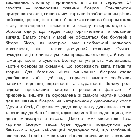
вишивання, спочатку перлинами, а потім з середині 17
століття — кольоровим скляним бісером. Стеклярусом
прикрашався одяг, вишивалися картини із зображенням різних
пейзажів, церков, ікон тощо. У наш час вишивка бісером стала
знову популярною. Елементи з бісеру використовують в
обробці одягу, що надає йому оригінальний та ошайний
вигляд. Багато стилів у моді не обходяться без біжутерії з
бісеру. Бісер, як матеріал, має необмежені кольорові
можливості, він також доступний кожному. Сучасні
рукодільниці не лише з успіхом прикрашають одяг, а й взуття,
гаманці, чохли та сумочки. Велику популярність має вишивка
картин бісером за схемами, що зображають квіти, птахів та
тварин. Для багатьох жінок вишивання бісером стало
улюбленим хобі. Цей вид творчості вимагає особливих
навичок, терпіння, вправності та акуратності. Велику роль
відіграє прекрасний настрій і розвинена фантазія. А
придбана, вишита та оформлена зі смаком картина Схема
для вишивання бісером на натуральному художньому холсті
"Дружня бесіда" привнесе додаткову нотку душевного тепла
та затишку до Вашої оселі, адже ширина її складає: щина, мм
диван міліметрів, а висота: {Висота, мм} міліметрів. Така
картина бісером також буде чудовим подарунком для
близьких - адже найкращий подарунок той, що зроблений
власноруч! І навіть не важливе кінцеве призначення - важливо