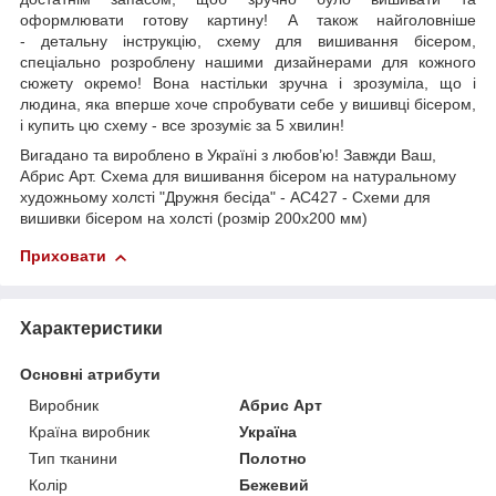
оформлювати готову картину! А також найголовніше
- детальну інструкцію, схему для вишивання бісером,
спеціально розроблену нашими дизайнерами для кожного
сюжету окремо! Вона настільки зручна і зрозуміла, що і
людина, яка вперше хоче спробувати себе у вишивці бісером,
і купить цю схему - все зрозуміє за 5 хвилин!
Вигадано та вироблено в Україні з любов’ю! Завжди Ваш,
Абрис Арт. Схема для вишивання бісером на натуральному
художньому холсті "Дружня бесіда" - AC427 - Схеми для
вишивки бісером на холсті (розмір 200х200 мм)
Приховати
Характеристики
Основні атрибути
Виробник
Абрис Арт
Країна виробник
Україна
Тип тканини
Полотно
Колір
Бежевий