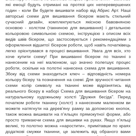
які емоції будуть отримані на протязі цих неперевершених
годин - коли Ви будете вишивати набор від Абрис Арт. Наші
авторські схеми для вишивання бісером мають стильний
сучасний дизайн, комплектуються якісною бавовняною
основою - холстом (такниною для вишивання) і детальною
кольоровою символьною схемою, інструкцією з описом всіх
видів швів бісером, що застосовуються і рекомендаціями з
оформлення відшитої бісером роботи, щоб навіть початківець
легко орієнтувався в процесі вишивання. Увага для всіх, хто
хоче купити схему! При вишиванні бісером по тканині з
нанесеним на неї малюнком, що значно полегшує процес
роботи, оскільки на полотні нанесена схема для вишивання.
Збоку від схеми знаходиться ключ – відповідність номера
кольору бісеру та позначення на схемі. Для зручності читання
схеми колір символу на тканині може відрізнятись від
реального бісеру в наборі Схема для вишивання бісером на
натуральному художньому холсті "Дружня бесіда". Перед
початком роботи тканину (холст) з нанесеним малюнком ви
можете натягнути на дерев'яну рамку за допомогою кнопок,
також можна вишивати на п'яльцях прямокутної форми, або
просто тримаючи схема для вишивки на руках. Якщо п'яльці
великі, то полотно можна «наростити», примітавши по краях
додаткові смужки тканини, це залежить від обраного вами