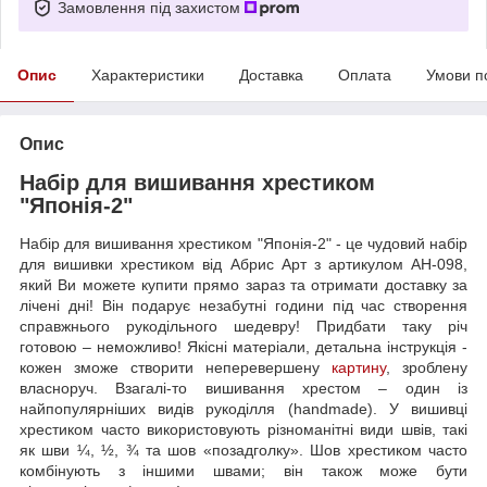
Замовлення під захистом
Опис
Характеристики
Доставка
Оплата
Умови п
Опис
Набір для вишивання хрестиком
"Японія-2"
Набір для вишивання хрестиком "Японія-2" - це чудовий набір
для вишивки хрестиком від Абрис Арт з артикулом AH-098,
який Ви можете купити прямо зараз та отримати доставку за
лічені дні! Він подарує незабутні години під час створення
справжнього рукодільного шедевру! Придбати таку річ
готовою – неможливо! Якісні матеріали, детальна інструкція -
кожен зможе створити неперевершену
картину
, зроблену
власноруч. Взагалі-то вишивання хрестом – один із
найпопулярніших видів рукоділля (handmade). У вишивці
хрестиком часто використовують різноманітні види швів, такі
як шви ¼, ½, ¾ та шов «позадголку». Шов хрестиком часто
комбінують з іншими швами; він також може бути