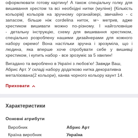
оформлювати готову картину! А також спеціальну голку для
вишивання хрестом та всі необхідні нитки (муліне) {Кількість
кольорів} кольорів на зручному органайзері, звичайно - с
запасом, більше ніж cordelina ниток, м~ метрив, адже
хрестиком вишивати можно по-різному. І найголовніше
- детальну інструкцію, схему для вишивання хрестиком,
спеціально розроблену нашими дизайнерами для кожного
набору окремо! Вона настільки зручна і зрозуміла, що і
людина, яка вперше хоче спробувати себе у вишивці
хрестиком, і купить набор - все зрозуміє за 5 хвилин!
Вигадано та вироблено в Україні з любов’ю! Завжди Ваш,
Абрис Арт. У складі набору додатково нитка декоративна
металізована(2 кольори), канва чорного кольору каунт 14.
Приховати
Характеристики
Основні атрибути
Виробник
Абрис Арт
Країна виробник
Україна