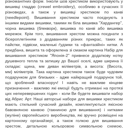
різноманітних форм. Інколи шов хрестиком використовують у
вишивці гладдю (crewel embroidery), особливо в сучасних її
різновидах, а також у вишивці хрестиком по канві
(needlepoint). Вишивання хрестиком часто поєднують з
іншими видами вишивки, такими як біла вишивка "Хардангер",
чорна вишивка (блекворк), вишивка по канві або вишивка
мережок. Крім того, вишивання хрестом можна поєднати з
бісероплетінням з додаванням різних прикрас, таких як
пайєтки, підвіски, маленькі ґудзики та «фантазійні» нитки. А
придбана, вишита та оформлена зі смаком картина Набір для
вишивання хрестиком "Японія-2" привнесе додаткову нотку
душевного тепла та затишку до Вашої оселі, адже ширина її
складає: щина, мм диван міліметрів, а висота: {Висота,
мм} міліметрів. Така картина хрестиком також буде чудовим
подарунком для близьких - адже найкращий подарунок той,
що зроблений власноруч! І навіть не важливе кінцеве
призначення - важливо які емоції будуть отримані на протязі
цих неперевершених годин - коли Ви будете вишивати набор
від Абрис Арт. Наші авторські набори для вишивки хрестиком
мають стильний сучасний дизайн, комплектуються якісною
бавовняною канвою (такниною для вишивання) і нитками
(муліне) європейського виробництва, які зручно розміщені на
картонному органайзері, а також голкою для вишивання
хрестом, детальною кольоровою символьною схемою,