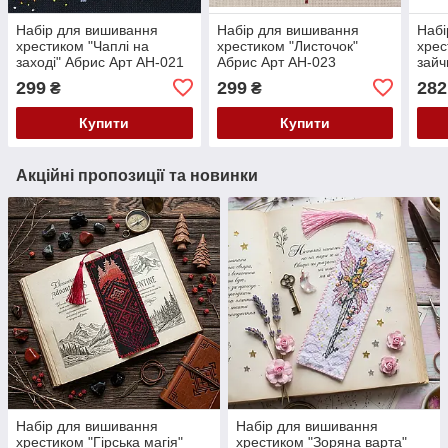
Набір для вишивання
Набір для вишивання
Набі
хрестиком "Чаплі на
хрестиком "Листочок"
хрес
заході" Абрис Арт AH-021
Абрис Арт AH-023
зайч
299
299
282
₴
₴
Купити
Купити
Акційні пропозиції та новинки
Набір для вишивання
Набір для вишивання
хрестиком "Гірська магія"
хрестиком "Зоряна варта"