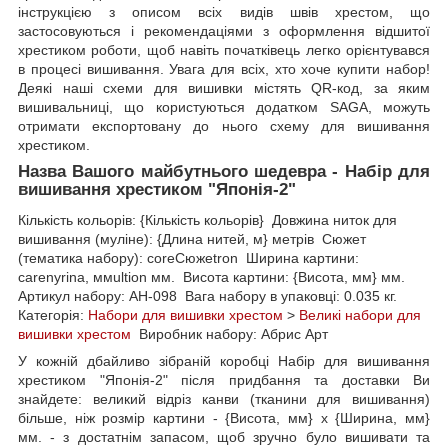
інструкцією з описом всіх видів швів хрестом, що
застосовуються і рекомендаціями з оформлення відшитої
хрестиком роботи, щоб навіть початківець легко орієнтувався
в процесі вишивання. Увага для всіх, хто хоче купити набор!
Деякі наші схеми для вишивки містять QR-код, за яким
вишивальниці, що користуються додатком SAGA, можуть
отримати експортовану до нього схему для вишивання
хрестиком.
Назва Вашого майбутнього шедевра - Набір для
вишивання хрестиком "Японія-2"
Кількість кольорів: {Кількість кольорів} Довжина ниток для
вишивання (муліне): {Длина нитей, м} метрів Сюжет
(тематика набору): coreСюжеtron Ширина картини:
carenyrina, ммultion мм. Висота картини: {Висота, мм} мм.
Артикул набору: AH-098 Вага набору в упаковці: 0.035 кг.
Категорія:
Набори для вишивки хрестом
>
Великі набори для
вишивки хрестом
Виробник набору: Абрис Арт
У кожній дбайливо зібраній коробці Набір для вишивання
хрестиком "Японія-2" після придбання та доставки Ви
знайдете: великий відріз канви (тканини для вишивання)
більше, ніж розмір картини - {Висота, мм} х {Ширина, мм}
мм. - з достатнім запасом, щоб зручно було вишивати та