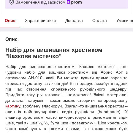
Замовлення під захистом
Опис
Характеристики
Доставка
Оплата
Умови п
Опис
Набір для вишивання хрестиком
"Казкове містечко"
Набір для вишивання хрестиком "Казкове містечко" - це
чудовий набір для вишивки хрестиком від Абрис Арт з
артикулом AH-010, який Ви можете купити прямо зараз та
отримати доставку за лічені дні! Він подарує незабутні години
під час створення справжнього рукодільного шедевру!
Придбати таку річ готовою – неможливо! Якісні матеріали,
детальна інструкція - кожен зможе створити неперевершену
картину
, зроблену власноруч. Взагалі-то вишивання хрестом –
один із найпопулярніших видів рукоділля (handmade). У
вишивці хрестиком часто використовують різноманітні види
швів, такі як шви ¼, ½, ¾ та шов «позадголку». Шов хрестиком
часто комбінують з іншими швами; він також може бути