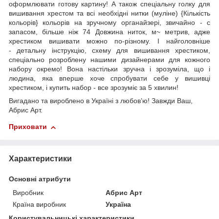
оформлювати готову картину! А також спеціальну голку для
вишивання хрестом та всі необхідні нитки (муліне) {Кількість
кольорів} кольорів на зручному органайзері, звичайно - с
запасом, більше ніж 74 Довжина ниток, м~ метрив, адже
хрестиком вишивати можно по-різному. І найголовніше
- детальну інструкцію, схему для вишивання хрестиком,
спеціально розроблену нашими дизайнерами для кожного
набору окремо! Вона настільки зручна і зрозуміла, що і
людина, яка вперше хоче спробувати себе у вишивці
хрестиком, і купить набор - все зрозуміє за 5 хвилин!
Вигадано та вироблено в Україні з любов’ю! Завжди Ваш,
Абрис Арт.
Приховати
Характеристики
Основні атрибути
Виробник
Абрис Арт
Країна виробник
Україна
Користувальницькі характеристики