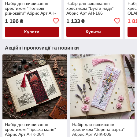
Набір для вишивання
Набір для вишивання
Набі
хрестиком "Польові
хрестиком "Бухта надії"
хрес
різноквіти" Абрис Арт AH-
Абрис Арт AH-166
OLA
160
1 196
1 133
1 8
₴
₴
Купити
Купити
Акційні пропозиції та новинки
Набір для вишивання
Набір для вишивання
хрестиком "Гірська магія"
хрестиком "Зоряна варта"
Абрис Арт AHK-004
Абрис Арт AHK-005