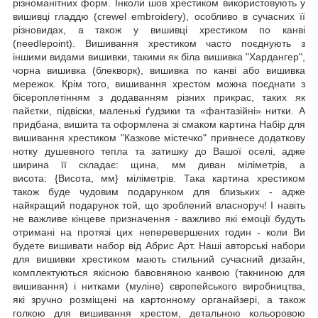
різноманітних форм. Інколи шов хрестиком використовують у
вишивці гладдю (crewel embroidery), особливо в сучасних її
різновидах, а також у вишивці хрестиком по канві
(needlepoint). Вишивання хрестиком часто поєднують з
іншими видами вишивки, такими як біла вишивка "Хардангер",
чорна вишивка (блекворк), вишивка по канві або вишивка
мережок. Крім того, вишивання хрестом можна поєднати з
бісероплетінням з додаванням різних прикрас, таких як
пайєтки, підвіски, маленькі ґудзики та «фантазійні» нитки. А
придбана, вишита та оформлена зі смаком картина Набір для
вишивання хрестиком "Казкове містечко" привнесе додаткову
нотку душевного тепла та затишку до Вашої оселі, адже
ширина її складає: щина, мм диван міліметрів, а
висота: {Висота, мм} міліметрів. Така картина хрестиком
також буде чудовим подарунком для близьких - адже
найкращий подарунок той, що зроблений власноруч! І навіть
не важливе кінцеве призначення - важливо які емоції будуть
отримані на протязі цих неперевершених годин - коли Ви
будете вишивати набор від Абрис Арт. Наші авторські набори
для вишивки хрестиком мають стильний сучасний дизайн,
комплектуються якісною бавовняною канвою (такниною для
вишивання) і нитками (муліне) європейського виробництва,
які зручно розміщені на картонному органайзері, а також
голкою для вишивання хрестом, детальною кольоровою