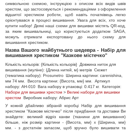
символьною схемою, інструкцією з описом всіх видів швів
хрестом, що застосовуються і рекомендаціями з оформлення
відшитої хрестиком роботи, щоб навіть початківець легко
орієнтувався в процесі вишивання. Увага для всіх, хто хоче
купити набор! Деякі наші схеми для вишивки містять QR-код,
за яким вишивальниці, що користуються додатком SAGA,
можуть отримати експортовану до нього схему для
вишивання хрестиком.
Назва Вашого майбутнього шедевра - Набір для
вишивання хрестиком "Казкове містечко"
Кількість кольорів: {Кількість кольорів} Довжина ниток для
вишивання (муліне): {Длина нитей, м} метрів Сюжет
(тематика набору): Prosunetro Ширина картини: carenishina,
мм 74 мм. Висота картини: {Висота, мм} мм. Артикул
набору: AH-010 Вага набору в упаковці: 0.417 кг. Категорія:
Набори для вишивки хрестом
>
Великі набори для вишивки
хрестом
Виробник набору: Абрис Арт
У кожній дбайливо зібраній коробці Набір для вишивання
хрестиком "Казкове містечко" після придбання та доставки Ви
знайдете: великий відріз канви (тканини для вишивання)
більше, ніж розмір картини - {Висота, мм} х {Ширина, мм}
мм. - з достатнім запасом, щоб зручно було вишивати та