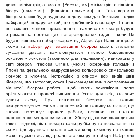
диван міліметрів, а висота: {Висота, мм} міліметрів, а кількість
бісеру (наместин) {Кількість намистин} шт. Така картина
бісером також буде чудовим подарунком для близьких - адже
найкращий подарунок той, що зроблений власноруч! І навіть
не важливе кінцеве призначення - важливо які емоції будуть
отримані на протязі цих неперевершених годин - коли Ви
будете вишивати набор бісером від Абрис Арт. Наші авторські
схеми та
набори для вишивання бісером
мають стильний
сучасний дизайн, комплектуються якісною бавовняною
основою - холстом (такниною для вишивання), найкращім у
світі бісером Preciosa Ornela (Чехія), бісерними голками з
Японії та детальною надрукованою кольоровою символьною
схемою з ключем, інструкцією з описом всіх видів швів
бісером, що застосовуються і рекомендаціями з оформлення
відшитої бісером роботи, щоб навіть початківець легко
орієнтувався в процесі вишивання. Увага для всіх, хто хоче
купити схему! При вишиванні бісером по тканині
використовується схема - нанесений на тканину малюнок, що
значно полегшує процес роботи, оскільки на полотні
нанесена схема для вишивання. Збоку від схеми знаходиться
ключ – відповідність номера кольору бісеру та позначення на
схемі. Для зручності читання схеми колір символу на тканині
може відрізнятись від реального бісеру в наборі Набір для