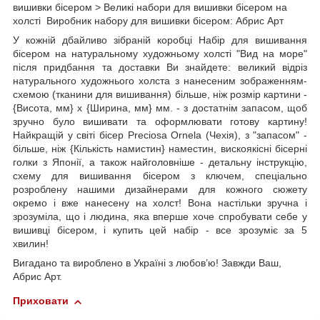
вишивки бісером > Великі набори для вишивки бісером на
холсті Виробник набору для вишивки бісером: Абрис Арт
У кожній дбайливо зібраній коробці Набір для вишивання
бісером на натуральному художньому холсті "Вид на море"
після придбання та доставки Ви знайдете: великий відріз
натурального художнього холста з нанесеним зображенням-
схемою (тканини для вишивання) більше, ніж розмір картини -
{Висота, мм} х {Ширина, мм} мм. - з достатнім запасом, щоб
зручно було вишивати та оформлювати готову картину!
Найкращій у світі бісер Preciosa Ornela (Чехія), з "запасом" -
більше, ніж {Кількість намистин} наместин, вискоякісні бісерні
голки з Японії, а також найголовніше - детальну інструкцію,
схему для вишивання бісером з ключем, спеціально
розроблену нашими дизайнерами для кожного сюжету
окремо і вже нанесену на холст! Вона настільки зручна і
зрозуміла, що і людина, яка вперше хоче спробувати себе у
вишивці бісером, і купить цей набір - все зрозуміє за 5
хвилин!
Вигадано та вироблено в Україні з любов’ю! Завжди Ваш,
Абрис Арт.
Приховати