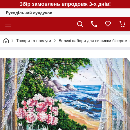
Збір замовлень впродовж 3-х днів!
Рукодільний сундучок
Товари та послуги
Великі набори для вишивки бісером н