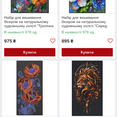
Набір для вишивання
Набір для вишивання
бісером на натуральному
бісером на натуральному
художньому холсті "Тропічна
художньому холсті "Серед
гостя" Абрис Арт AB-987
волошок" Абрис Арт AB-984
В наявності 978 од.
В наявності 978 од.
975
895
₴
₴
Купити
Купити