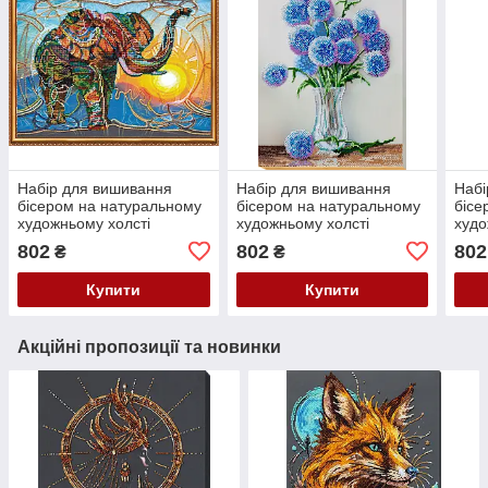
Набір для вишивання
Набір для вишивання
Набі
бісером на натуральному
бісером на натуральному
бісе
художньому холсті
художньому холсті
худо
"Мозаїчний слон" Абрис
"Блакитні кульки" Абрис
"Вер
802
802
802
₴
₴
Арт AB-368
Арт AB-677
621
Купити
Купити
Акційні пропозиції та новинки