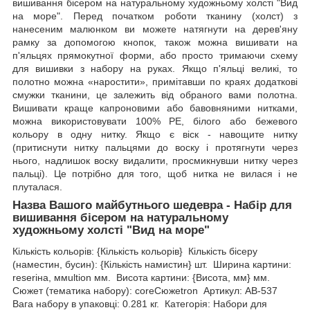
вишивання бісером на натуральному художньому холсті "Вид
на море". Перед початком роботи тканину (холст) з
нанесеним малюнком ви можете натягнути на дерев'яну
рамку за допомогою кнопок, також можна вишивати на
п'яльцях прямокутної форми, або просто тримаючи схему
для вишивки з набору на руках. Якщо п'яльці великі, то
полотно можна «наростити», примітавши по краях додаткові
смужки тканини, це залежить від обраного вами полотна.
Вишивати краще капроновими або бавовняними нитками,
можна використовувати 100% РЕ, білого або бежевого
кольору в одну нитку. Якщо є віск - навощите нитку
(притиснути нитку пальцями до воску і протягнути через
нього, надлишок воску видалити, просмикнувши нитку через
пальці). Це потрібно для того, щоб нитка не вилася і не
плуталася.
Назва Вашого майбутнього шедевра - Набір для
вишивання бісером на натуральному
художньому холсті "Вид на море"
Кількість кольорів: {Кількість кольорів} Кількість бісеру
(наместин, бусин): {Кількість намистин} шт. Ширина картини:
reseriна, ммultion мм. Висота картини: {Висота, мм} мм.
Сюжет (тематика набору): coreСюжеtron Артикул: AB-537
Вага набору в упаковці: 0.281 кг. Категорія: Набори для