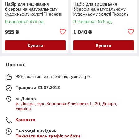
Набір для вишивання
Набір для вишивання
бісером на натуральному
бісером на натуральному
художньому холсті "Неонові
художньому холсті "Король
маки" Абрис Арт AB-982
звірів" Абрис Арт AB-983
В наявності 978 од.
В наявності 978 од.
955
1 040
₴
₴
Купити
Купити
Про нас
99% позитивних з 1996 відгуків за рік
Працює з 21.07.2012
м. Дніпро
м. Дніпро, вул. Королеви Єлизавети ІІ, 20, Дніпро,
Україна
Контакти
Сьогодні вихідний
Показати весь графік роботи