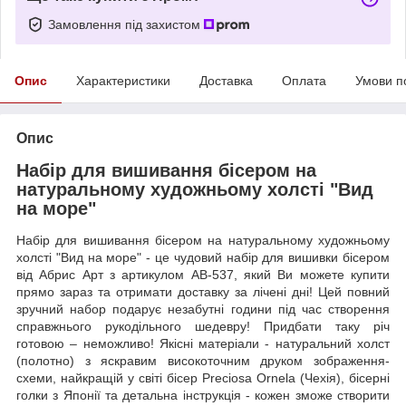
Замовлення під захистом
Опис
Характеристики
Доставка
Оплата
Умови п
Опис
Набір для вишивання бісером на
натуральному художньому холсті "Вид
на море"
Набір для вишивання бісером на натуральному художньому
холсті "Вид на море" - це чудовий набір для вишивки бісером
від Абрис Арт з артикулом AB-537, який Ви можете купити
прямо зараз та отримати доставку за лічені дні! Цей повний
зручний набор подарує незабутні години під час створення
справжнього рукодільного шедевру! Придбати таку річ
готовою – неможливо! Якісні матеріали - натуральний холст
(полотно) з яскравим високоточним друком зображення-
схеми, найкращій у світі бісер Preciosa Ornela (Чехія), бісерні
голки з Японії та детальна інструкція - кожен зможе створити