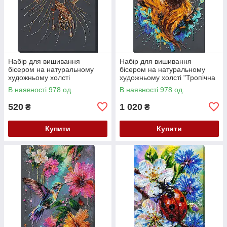
Набір для вишивання
Набір для вишивання
бісером на натуральному
бісером на натуральному
художньому холсті
художньому холсті "Тропічна
"Народжена сяяти" Абрис
гостя" Абрис Арт AB-988
В наявності 978 од.
В наявності 978 од.
Арт AB-985
520
1 020
₴
₴
Купити
Купити