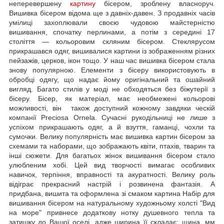
неперевершену
картину
бісером, зроблену власноруч.
Вишивка бісером відома ще з давніх-давен. З продавніх часів
умілиці захоплювали своєю чудовою майстерністю
вишивання, спочатку перлинами, а потім з середині 17
століття — кольоровим скляним бісером. Стеклярусом
прикрашався одяг, вишивалися картини із зображенням різних
пейзажів, церков, ікон тощо. У наш час вишивка бісером стала
знову популярною. Елементи з бісеру використовують в
обробці одягу, що надає йому оригінальний та ошайний
вигляд. Багато стилів у моді не обходяться без біжутерії з
бісеру. Бісер, як матеріал, має необмежені кольорові
можливості, він також доступний кожному завдяки ческій
компанії Preciosa Ornela. Сучасні рукодільниці не лише з
успіхом прикрашають одяг, а й взуття, гаманці, чохли та
сумочки. Велику популярність має вишивка картин бісером за
схемами та наборами, що зображають квіти, птахів, тварин та
інші сюжети. Для багатьох жінок вишивання бісером стало
улюбленим хобі. Цей вид творчості вимагає особливих
навичок, терпіння, вправності та акуратності. Велику роль
відіграє прекрасний настрій і розвинена фантазія. А
придбана, вишита та оформлена зі смаком картина Набір для
вишивання бісером на натуральному художньому холсті "Вид
на море" привнесе додаткову нотку душевного тепла та
затишку до Вашої оселі, адже ширина її складає: щина, мм