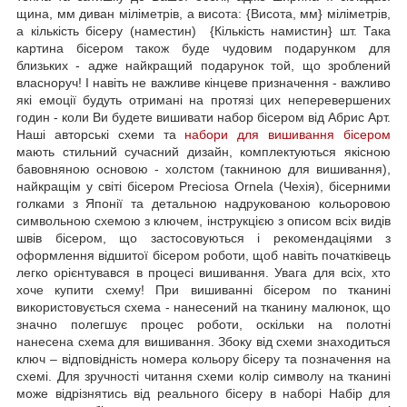
щина, мм диван міліметрів, а висота: {Висота, мм} міліметрів,
а кількість бісеру (наместин) {Кількість намистин} шт. Така
картина бісером також буде чудовим подарунком для
близьких - адже найкращий подарунок той, що зроблений
власноруч! І навіть не важливе кінцеве призначення - важливо
які емоції будуть отримані на протязі цих неперевершених
годин - коли Ви будете вишивати набор бісером від Абрис Арт.
Наші авторські схеми та
набори для вишивання бісером
мають стильний сучасний дизайн, комплектуються якісною
бавовняною основою - холстом (такниною для вишивання),
найкращім у світі бісером Preciosa Ornela (Чехія), бісерними
голками з Японії та детальною надрукованою кольоровою
символьною схемою з ключем, інструкцією з описом всіх видів
швів бісером, що застосовуються і рекомендаціями з
оформлення відшитої бісером роботи, щоб навіть початківець
легко орієнтувався в процесі вишивання. Увага для всіх, хто
хоче купити схему! При вишиванні бісером по тканині
використовується схема - нанесений на тканину малюнок, що
значно полегшує процес роботи, оскільки на полотні
нанесена схема для вишивання. Збоку від схеми знаходиться
ключ – відповідність номера кольору бісеру та позначення на
схемі. Для зручності читання схеми колір символу на тканині
може відрізнятись від реального бісеру в наборі Набір для