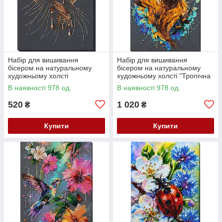
Набір для вишивання
Набір для вишивання
бісером на натуральному
бісером на натуральному
художньому холсті
художньому холсті "Тропічна
"Народжена сяяти" Абрис
гостя" Абрис Арт AB-988
В наявності 978 од.
В наявності 978 од.
Арт AB-985
520
1 020
₴
₴
Купити
Купити