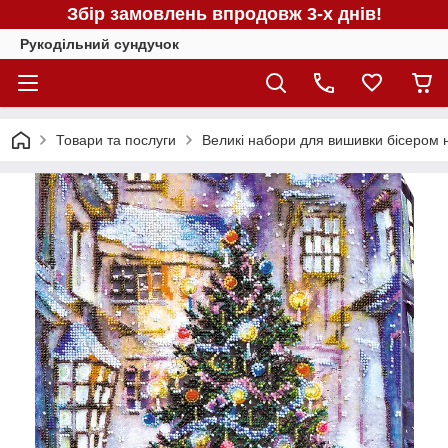
Збір замовлень впродовж 3-х днів!
Рукодільний сундучок
Товари та послуги
Великі набори для вишивки бісером н