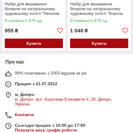
Набір для вишивання
Набір для вишивання
бісером на натуральному
бісером на натуральному
художньому холсті "Неонові
художньому холсті "Король
маки" Абрис Арт AB-982
звірів" Абрис Арт AB-983
В наявності 978 од.
В наявності 978 од.
955
1 040
₴
₴
Купити
Купити
Про нас
99% позитивних з 2003 відгуків за рік
Працює з 21.07.2012
м. Дніпро
м. Дніпро, вул. Королеви Єлизавети ІІ, 20, Дніпро,
Україна
Контакти
Сьогодні працює з 10:00 до 17:00
Показати весь графік роботи