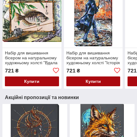
Набір для вишивання
Набір для вишивання
Набі
бісером на натуральному
бісером на натуральному
бісе
художньому холсті "Вдала
художньому холсті "Історія
худо
рибалка" Абрис Арт AB-
кохання-1" Абрис Арт AB-
Інді
721
721
721
₴
₴
592
405
Купити
Купити
Акційні пропозиції та новинки