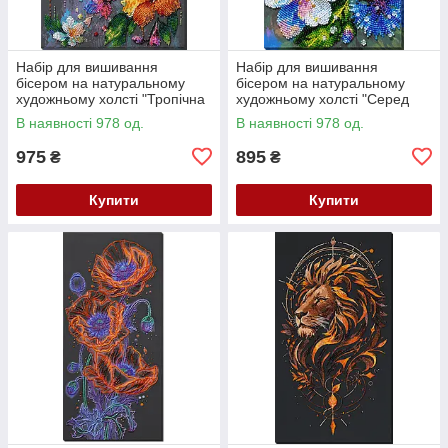
Набір для вишивання
Набір для вишивання
бісером на натуральному
бісером на натуральному
художньому холсті "Тропічна
художньому холсті "Серед
гостя" Абрис Арт AB-987
волошок" Абрис Арт AB-984
В наявності 978 од.
В наявності 978 од.
975
895
₴
₴
Купити
Купити