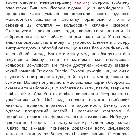
зможе створити неперевершену
картину
бісером, зроблену
власноруч. Вишивка бісером відома ще з давніх-давен. З
продавніх часів умілиці захоплювали своєю чудовою
майстерністю вишивання, спочатку перлинами, а потім з
середині 17 століття — кольоровим скляним бісером.
Стеклярусом прикрашався одяг, вишивалися картини із
зображенням різних пейзажів, церков, ікон тощо. У наш час
вишивка бісером стала знову популярною. Елементи з бісеру
використовують в обробці одягу, що надає йому оригінальний
та ошайний вигляд. Багато стилів у моді не обходяться без
біжутерії з бісеру. Бісер, як матеріал, має необмежені
кольорові можливості, він також доступний кожному завдяки
ческій компанії Preciosa Ornela. Сучасні рукодільниці не лише
з успіхом прикрашають одяг, а й взуття, гаманці, чохли та
сумочки. Велику популярність має вишивка картин бісером за
схемами та наборами, що зображають квіти, птахів, тварин та
інші сюжети. Для багатьох жінок вишивання бісером стало
улюбленим хобі. Цей вид творчості вимагає особливих
навичок, терпіння, вправності та акуратності. Велику роль
відіграє прекрасний настрій і розвинена фантазія. А
придбана, вишита та оформлена зі смаком картина Набір для
вишивання бісером на натуральному художньому холсті
"Свято під вікнами" привнесе додаткову нотку душевного
тепла та затишку до Вашої оселі, адже ширина її складає: