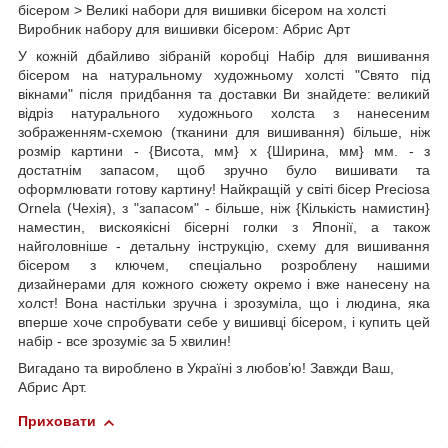
бісером > Великі набори для вишивки бісером на холсті
Виробник набору для вишивки бісером: Абрис Арт
У кожній дбайливо зібраній коробці Набір для вишивання
бісером на натуральному художньому холсті "Свято під
вікнами" після придбання та доставки Ви знайдете: великий
відріз натурального художнього холста з нанесеним
зображенням-схемою (тканини для вишивання) більше, ніж
розмір картини - {Висота, мм} х {Ширина, мм} мм. - з
достатнім запасом, щоб зручно було вишивати та
оформлювати готову картину! Найкращій у світі бісер Preciosa
Ornela (Чехія), з "запасом" - більше, ніж {Кількість намистин}
наместин, вискоякісні бісерні голки з Японії, а також
найголовніше - детальну інструкцію, схему для вишивання
бісером з ключем, спеціально розроблену нашими
дизайнерами для кожного сюжету окремо і вже нанесену на
холст! Вона настільки зручна і зрозуміла, що і людина, яка
вперше хоче спробувати себе у вишивці бісером, і купить цей
набір - все зрозуміє за 5 хвилин!
Вигадано та вироблено в Україні з любов’ю! Завжди Ваш,
Абрис Арт.
Приховати