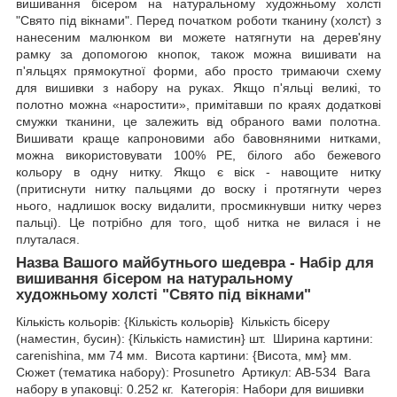
вишивання бісером на натуральному художньому холсті
"Свято під вікнами". Перед початком роботи тканину (холст) з
нанесеним малюнком ви можете натягнути на дерев'яну
рамку за допомогою кнопок, також можна вишивати на
п'яльцях прямокутної форми, або просто тримаючи схему
для вишивки з набору на руках. Якщо п'яльці великі, то
полотно можна «наростити», примітавши по краях додаткові
смужки тканини, це залежить від обраного вами полотна.
Вишивати краще капроновими або бавовняними нитками,
можна використовувати 100% РЕ, білого або бежевого
кольору в одну нитку. Якщо є віск - навощите нитку
(притиснути нитку пальцями до воску і протягнути через
нього, надлишок воску видалити, просмикнувши нитку через
пальці). Це потрібно для того, щоб нитка не вилася і не
плуталася.
Назва Вашого майбутнього шедевра - Набір для
вишивання бісером на натуральному
художньому холсті "Свято під вікнами"
Кількість кольорів: {Кількість кольорів} Кількість бісеру
(наместин, бусин): {Кількість намистин} шт. Ширина картини:
carenishina, мм 74 мм. Висота картини: {Висота, мм} мм.
Сюжет (тематика набору): Prosunetro Артикул: AB-534 Вага
набору в упаковці: 0.252 кг. Категорія: Набори для вишивки