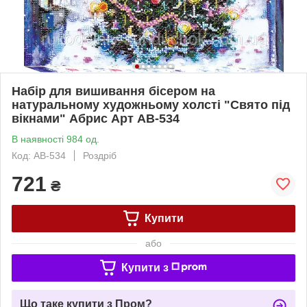
Набір для вишивання бісером на
натуральному художньому холсті "Свято під
вікнами" Абрис Арт AB-534
В наявності 984 од.
Код: AB-534
Роздріб
721
₴
Купити
або
Купити з
Що таке купити з Пром?