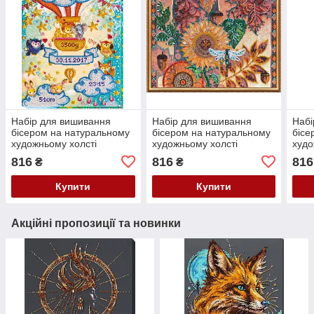
Набір для вишивання
Набір для вишивання
Набі
бісером на натуральному
бісером на натуральному
бісе
художньому холсті
художньому холсті
худо
"Метрика" Абрис Арт AB-
"Листопад" Абрис Арт AB-
"Ейф
816
816
816
₴
₴
590
376
Арт 
Купити
Купити
Акційні пропозиції та новинки