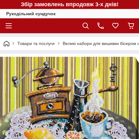
Збір замовлень впродовж 3-х днів!
Рукодільний сундучок
Товари та послуги
Великі набори для вишивки бісером н