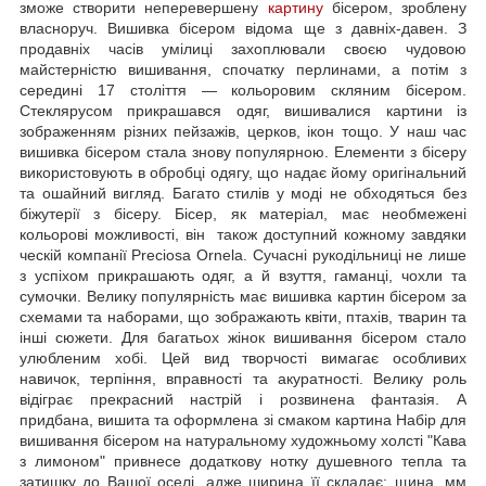
зможе створити неперевершену
картину
бісером, зроблену
власноруч. Вишивка бісером відома ще з давніх-давен. З
продавніх часів умілиці захоплювали своєю чудовою
майстерністю вишивання, спочатку перлинами, а потім з
середині 17 століття — кольоровим скляним бісером.
Стеклярусом прикрашався одяг, вишивалися картини із
зображенням різних пейзажів, церков, ікон тощо. У наш час
вишивка бісером стала знову популярною. Елементи з бісеру
використовують в обробці одягу, що надає йому оригінальний
та ошайний вигляд. Багато стилів у моді не обходяться без
біжутерії з бісеру. Бісер, як матеріал, має необмежені
кольорові можливості, він також доступний кожному завдяки
ческій компанії Preciosa Ornela. Сучасні рукодільниці не лише
з успіхом прикрашають одяг, а й взуття, гаманці, чохли та
сумочки. Велику популярність має вишивка картин бісером за
схемами та наборами, що зображають квіти, птахів, тварин та
інші сюжети. Для багатьох жінок вишивання бісером стало
улюбленим хобі. Цей вид творчості вимагає особливих
навичок, терпіння, вправності та акуратності. Велику роль
відіграє прекрасний настрій і розвинена фантазія. А
придбана, вишита та оформлена зі смаком картина Набір для
вишивання бісером на натуральному художньому холсті "Кава
з лимоном" привнесе додаткову нотку душевного тепла та
затишку до Вашої оселі, адже ширина її складає: щина, мм