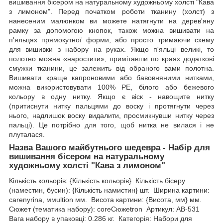
вишивання бісером на натуральному художньому холсті "Кава
з лимоном". Перед початком роботи тканину (холст) з
нанесеним малюнком ви можете натягнути на дерев'яну
рамку за допомогою кнопок, також можна вишивати на
п'яльцях прямокутної форми, або просто тримаючи схему
для вишивки з набору на руках. Якщо п'яльці великі, то
полотно можна «наростити», примітавши по краях додаткові
смужки тканини, це залежить від обраного вами полотна.
Вишивати краще капроновими або бавовняними нитками,
можна використовувати 100% РЕ, білого або бежевого
кольору в одну нитку. Якщо є віск - навощите нитку
(притиснути нитку пальцями до воску і протягнути через
нього, надлишок воску видалити, просмикнувши нитку через
пальці). Це потрібно для того, щоб нитка не вилася і не
плуталася.
Назва Вашого майбутнього шедевра - Набір для
вишивання бісером на натуральному
художньому холсті "Кава з лимоном"
Кількість кольорів: {Кількість кольорів} Кількість бісеру
(наместин, бусин): {Кількість намистин} шт. Ширина картини:
carenyrina, ммultion мм. Висота картини: {Висота, мм} мм.
Сюжет (тематика набору): coreСюжеtron Артикул: AB-531
Вага набору в упаковці: 0.286 кг. Категорія: Набори для