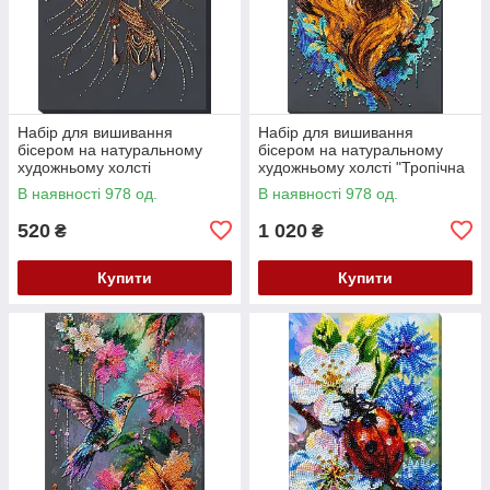
Набір для вишивання
Набір для вишивання
бісером на натуральному
бісером на натуральному
художньому холсті
художньому холсті "Тропічна
"Народжена сяяти" Абрис
гостя" Абрис Арт AB-988
В наявності 978 од.
В наявності 978 од.
Арт AB-985
520
1 020
₴
₴
Купити
Купити