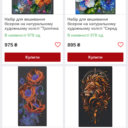
Набір для вишивання
Набір для вишивання
бісером на натуральному
бісером на натуральному
художньому холсті "Тропічна
художньому холсті "Серед
гостя" Абрис Арт AB-987
волошок" Абрис Арт AB-984
В наявності 978 од.
В наявності 978 од.
975
895
₴
₴
Купити
Купити