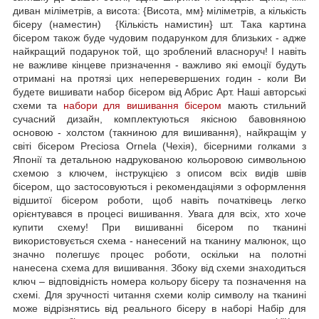
диван міліметрів, а висота: {Висота, мм} міліметрів, а кількість
бісеру (наместин) {Кількість намистин} шт. Така картина
бісером також буде чудовим подарунком для близьких - адже
найкращий подарунок той, що зроблений власноруч! І навіть
не важливе кінцеве призначення - важливо які емоції будуть
отримані на протязі цих неперевершених годин - коли Ви
будете вишивати набор бісером від Абрис Арт. Наші авторські
схеми та
набори для вишивання бісером
мають стильний
сучасний дизайн, комплектуються якісною бавовняною
основою - холстом (такниною для вишивання), найкращім у
світі бісером Preciosa Ornela (Чехія), бісерними голками з
Японії та детальною надрукованою кольоровою символьною
схемою з ключем, інструкцією з описом всіх видів швів
бісером, що застосовуються і рекомендаціями з оформлення
відшитої бісером роботи, щоб навіть початківець легко
орієнтувався в процесі вишивання. Увага для всіх, хто хоче
купити схему! При вишиванні бісером по тканині
використовується схема - нанесений на тканину малюнок, що
значно полегшує процес роботи, оскільки на полотні
нанесена схема для вишивання. Збоку від схеми знаходиться
ключ – відповідність номера кольору бісеру та позначення на
схемі. Для зручності читання схеми колір символу на тканині
може відрізнятись від реального бісеру в наборі Набір для