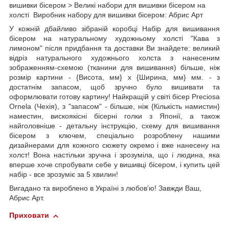
вишивки бісером > Великі набори для вишивки бісером на
холсті Виробник набору для вишивки бісером: Абрис Арт
У кожній дбайливо зібраній коробці Набір для вишивання
бісером на натуральному художньому холсті "Кава з
лимоном" після придбання та доставки Ви знайдете: великий
відріз натурального художнього холста з нанесеним
зображенням-схемою (тканини для вишивання) більше, ніж
розмір картини - {Висота, мм} х {Ширина, мм} мм. - з
достатнім запасом, щоб зручно було вишивати та
оформлювати готову картину! Найкращій у світі бісер Preciosa
Ornela (Чехія), з "запасом" - більше, ніж {Кількість намистин}
наместин, вискоякісні бісерні голки з Японії, а також
найголовніше - детальну інструкцію, схему для вишивання
бісером з ключем, спеціально розроблену нашими
дизайнерами для кожного сюжету окремо і вже нанесену на
холст! Вона настільки зручна і зрозуміла, що і людина, яка
вперше хоче спробувати себе у вишивці бісером, і купить цей
набір - все зрозуміє за 5 хвилин!
Вигадано та вироблено в Україні з любов’ю! Завжди Ваш,
Абрис Арт.
Приховати