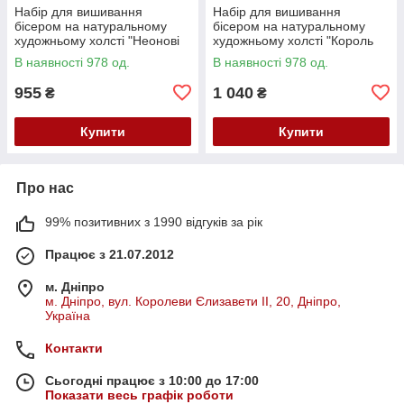
Набір для вишивання
Набір для вишивання
бісером на натуральному
бісером на натуральному
художньому холсті "Неонові
художньому холсті "Король
маки" Абрис Арт AB-982
звірів" Абрис Арт AB-983
В наявності 978 од.
В наявності 978 од.
955
1 040
₴
₴
Купити
Купити
Про нас
99% позитивних з 1990 відгуків за рік
Працює з 21.07.2012
м. Дніпро
м. Дніпро, вул. Королеви Єлизавети ІІ, 20, Дніпро,
Україна
Контакти
Сьогодні працює з 10:00 до 17:00
Показати весь графік роботи