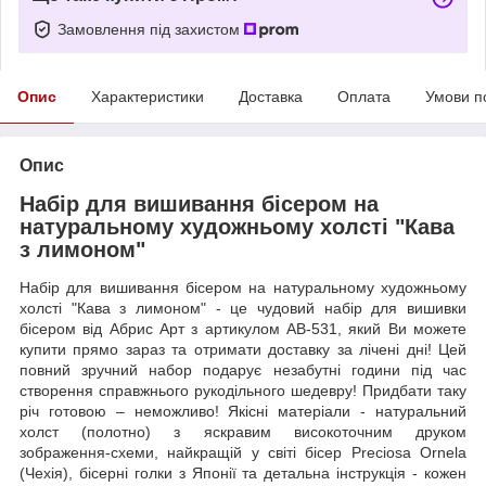
Замовлення під захистом
Опис
Характеристики
Доставка
Оплата
Умови п
Опис
Набір для вишивання бісером на
натуральному художньому холсті "Кава
з лимоном"
Набір для вишивання бісером на натуральному художньому
холсті "Кава з лимоном" - це чудовий набір для вишивки
бісером від Абрис Арт з артикулом AB-531, який Ви можете
купити прямо зараз та отримати доставку за лічені дні! Цей
повний зручний набор подарує незабутні години під час
створення справжнього рукодільного шедевру! Придбати таку
річ готовою – неможливо! Якісні матеріали - натуральний
холст (полотно) з яскравим високоточним друком
зображення-схеми, найкращій у світі бісер Preciosa Ornela
(Чехія), бісерні голки з Японії та детальна інструкція - кожен