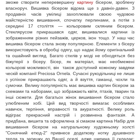
зможе створити неперевершену
картину
бісером, зроблену
власноруч. Вишивка бісером відома ще з давніх-давен. З
продавніх часів умілиці захоплювали своєю чудовою
майстерністю вишивання, спочатку перлинами, а потім з
середині 17 століття — кольоровим скляним бісером.
Стеклярусом прикрашався одяг, вишивалися картини із
зображенням різних пейзажів, церков, ікон тощо. У наш час
вишивка бісером стала знову популярною. Елементи з бісеру
використовують в обробці одягу, що надає йому оригінальний
та ошайний вигляд. Багато стилів у моді не обходяться без
біжутерії з бісеру. Бісер, як матеріал, має необмежені
кольорові можливості, він також доступний кожному завдяки
ческій компанії Preciosa Ornela. Сучасні рукодільниці не лише
з успіхом прикрашають одяг, а й взуття, гаманці, чохли та
сумочки. Велику популярність має вишивка картин бісером за
схемами та наборами, що зображають квіти, птахів, тварин та
інші сюжети. Для багатьох жінок вишивання бісером стало
улюбленим хобі. Цей вид творчості вимагає особливих
навичок, терпіння, вправності та акуратності. Велику роль
відіграє прекрасний настрій і розвинена фантазія. А
придбана, вишита та оформлена зі смаком картина Набір для
вишивання бісером на натуральному художньому холсті
"Сонячний етюд-2" привнесе додаткову нотку душевного
тепла та затишку до Вашої оселі, адже ширина її складає: