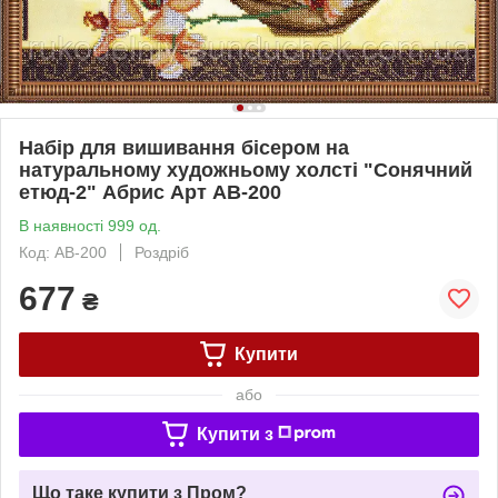
Набір для вишивання бісером на
натуральному художньому холсті "Сонячний
етюд-2" Абрис Арт AB-200
В наявності 999 од.
Код: AB-200
Роздріб
677
₴
Купити
або
Купити з
Що таке купити з Пром?