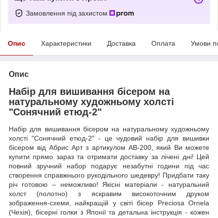
Замовлення під захистом
Опис
Характеристики
Доставка
Оплата
Умови п
Опис
Набір для вишивання бісером на
натуральному художньому холсті
"Сонячний етюд-2"
Набір для вишивання бісером на натуральному художньому
холсті "Сонячний етюд-2" - це чудовий набір для вишивки
бісером від Абрис Арт з артикулом AB-200, який Ви можете
купити прямо зараз та отримати доставку за лічені дні! Цей
повний зручний набор подарує незабутні години під час
створення справжнього рукодільного шедевру! Придбати таку
річ готовою – неможливо! Якісні матеріали - натуральний
холст (полотно) з яскравим високоточним друком
зображення-схеми, найкращій у світі бісер Preciosa Ornela
(Чехія), бісерні голки з Японії та детальна інструкція - кожен