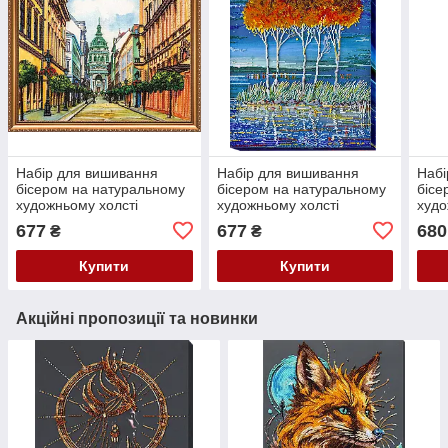
Набір для вишивання
Набір для вишивання
Набі
бісером на натуральному
бісером на натуральному
бісе
художньому холсті
художньому холсті
худо
"Будапешт" Абрис Арт AB-
"Полум'яна блакить-3"
"Под
677
677
680
₴
₴
142
Абрис Арт AB-487
Абри
Купити
Купити
Акційні пропозиції та новинки