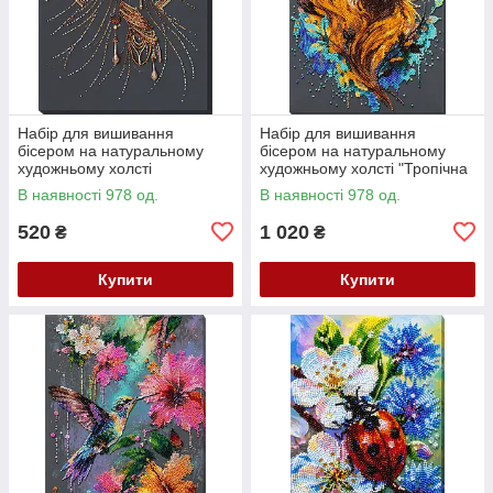
Набір для вишивання
Набір для вишивання
бісером на натуральному
бісером на натуральному
художньому холсті
художньому холсті "Тропічна
"Народжена сяяти" Абрис
гостя" Абрис Арт AB-988
В наявності 978 од.
В наявності 978 од.
Арт AB-985
520
1 020
₴
₴
Купити
Купити