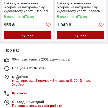
Набір для вишивання
Набір для вишивання
бісером на натуральному
бісером на натуральному
художньому холсті "Неонові
художньому холсті "Король
маки" Абрис Арт AB-982
звірів" Абрис Арт AB-983
В наявності 978 од.
В наявності 978 од.
955
1 040
₴
₴
Купити
Купити
Про нас
99% позитивних з 2001 відгука за рік
Працює з 21.07.2012
м. Дніпро
м. Дніпро, вул. Королеви Єлизавети ІІ, 20, Дніпро,
Україна
Контакти
Сьогодні вихідний
Показати весь графік роботи