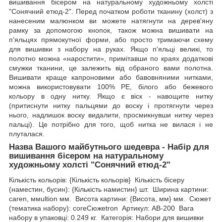
вишивання бісером на натуральному художньому холсті
"Сонячний етюд-2". Перед початком роботи тканину (холст) з
нанесеним малюнком ви можете натягнути на дерев'яну
рамку за допомогою кнопок, також можна вишивати на
п'яльцях прямокутної форми, або просто тримаючи схему
для вишивки з набору на руках. Якщо п'яльці великі, то
полотно можна «наростити», примітавши по краях додаткові
смужки тканини, це залежить від обраного вами полотна.
Вишивати краще капроновими або бавовняними нитками,
можна використовувати 100% РЕ, білого або бежевого
кольору в одну нитку. Якщо є віск - навощите нитку
(притиснути нитку пальцями до воску і протягнути через
нього, надлишок воску видалити, просмикнувши нитку через
пальці). Це потрібно для того, щоб нитка не вилася і не
плуталася.
Назва Вашого майбутнього шедевра - Набір для
вишивання бісером на натуральному
художньому холсті "Сонячний етюд-2"
Кількість кольорів: {Кількість кольорів} Кількість бісеру
(наместин, бусин): {Кількість намистин} шт. Ширина картини:
caren, ммultion мм. Висота картини: {Висота, мм} мм. Сюжет
(тематика набору): coreСюжеtron Артикул: AB-200 Вага
набору в упаковці: 0.249 кг. Категорія: Набори для вишивки