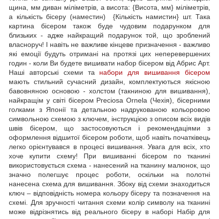
щина, мм диван міліметрів, а висота: {Висота, мм} міліметрів,
а кількість бісеру (наместин) {Кількість намистин} шт. Така
картина бісером також буде чудовим подарунком для
близьких - адже найкращий подарунок той, що зроблений
власноруч! І навіть не важливе кінцеве призначення - важливо
які емоції будуть отримані на протязі цих неперевершених
годин - коли Ви будете вишивати набор бісером від Абрис Арт.
Наші авторські схеми та
набори для вишивання бісером
мають стильний сучасний дизайн, комплектуються якісною
бавовняною основою - холстом (такниною для вишивання),
найкращім у світі бісером Preciosa Ornela (Чехія), бісерними
голками з Японії та детальною надрукованою кольоровою
символьною схемою з ключем, інструкцією з описом всіх видів
швів бісером, що застосовуються і рекомендаціями з
оформлення відшитої бісером роботи, щоб навіть початківець
легко орієнтувався в процесі вишивання. Увага для всіх, хто
хоче купити схему! При вишиванні бісером по тканині
використовується схема - нанесений на тканину малюнок, що
значно полегшує процес роботи, оскільки на полотні
нанесена схема для вишивання. Збоку від схеми знаходиться
ключ – відповідність номера кольору бісеру та позначення на
схемі. Для зручності читання схеми колір символу на тканині
може відрізнятись від реального бісеру в наборі Набір для