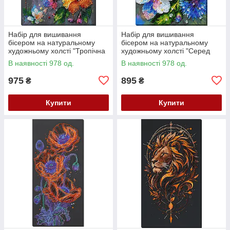
Набір для вишивання
Набір для вишивання
бісером на натуральному
бісером на натуральному
художньому холсті "Тропічна
художньому холсті "Серед
гостя" Абрис Арт AB-987
волошок" Абрис Арт AB-984
В наявності 978 од.
В наявності 978 од.
975
895
₴
₴
Купити
Купити