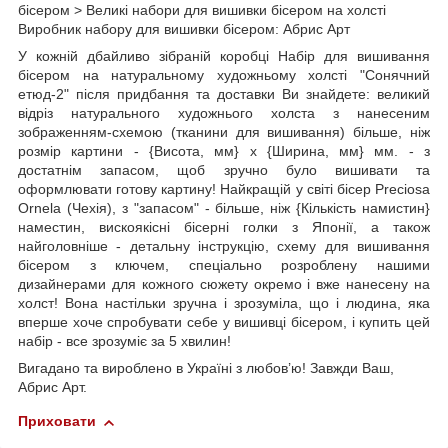
бісером > Великі набори для вишивки бісером на холсті
Виробник набору для вишивки бісером: Абрис Арт
У кожній дбайливо зібраній коробці Набір для вишивання
бісером на натуральному художньому холсті "Сонячний
етюд-2" після придбання та доставки Ви знайдете: великий
відріз натурального художнього холста з нанесеним
зображенням-схемою (тканини для вишивання) більше, ніж
розмір картини - {Висота, мм} х {Ширина, мм} мм. - з
достатнім запасом, щоб зручно було вишивати та
оформлювати готову картину! Найкращій у світі бісер Preciosa
Ornela (Чехія), з "запасом" - більше, ніж {Кількість намистин}
наместин, вискоякісні бісерні голки з Японії, а також
найголовніше - детальну інструкцію, схему для вишивання
бісером з ключем, спеціально розроблену нашими
дизайнерами для кожного сюжету окремо і вже нанесену на
холст! Вона настільки зручна і зрозуміла, що і людина, яка
вперше хоче спробувати себе у вишивці бісером, і купить цей
набір - все зрозуміє за 5 хвилин!
Вигадано та вироблено в Україні з любов’ю! Завжди Ваш,
Абрис Арт.
Приховати