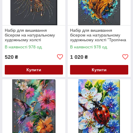
Набір для вишивання
Набір для вишивання
бісером на натуральному
бісером на натуральному
художньому холсті
художньому холсті "Тропічна
"Народжена сяяти" Абрис
гостя" Абрис Арт AB-988
В наявності 978 од.
В наявності 978 од.
Арт AB-985
520
1 020
₴
₴
Купити
Купити