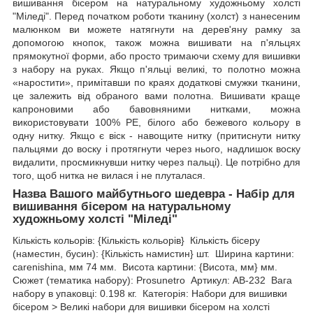
вишивання бісером на натуральному художньому холсті
"Міледі". Перед початком роботи тканину (холст) з нанесеним
малюнком ви можете натягнути на дерев'яну рамку за
допомогою кнопок, також можна вишивати на п'яльцях
прямокутної форми, або просто тримаючи схему для вишивки
з набору на руках. Якщо п'яльці великі, то полотно можна
«наростити», примітавши по краях додаткові смужки тканини,
це залежить від обраного вами полотна. Вишивати краще
капроновими або бавовняними нитками, можна
використовувати 100% РЕ, білого або бежевого кольору в
одну нитку. Якщо є віск - навощите нитку (притиснути нитку
пальцями до воску і протягнути через нього, надлишок воску
видалити, просмикнувши нитку через пальці). Це потрібно для
того, щоб нитка не вилася і не плуталася.
Назва Вашого майбутнього шедевра - Набір для
вишивання бісером на натуральному
художньому холсті "Міледі"
Кількість кольорів: {Кількість кольорів} Кількість бісеру
(наместин, бусин): {Кількість намистин} шт. Ширина картини:
carenishina, мм 74 мм. Висота картини: {Висота, мм} мм.
Сюжет (тематика набору): Prosunetro Артикул: AB-232 Вага
набору в упаковці: 0.198 кг. Категорія: Набори для вишивки
бісером > Великі набори для вишивки бісером на холсті