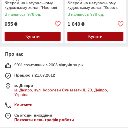
бісером на натуральному
бісером на натуральному
художньому холсті "Неонові
художньому холсті "Король
маки" Абрис Арт AB-982
звірів" Абрис Арт AB-983
В наявності 978 од.
В наявності 978 од.
955
1 040
₴
₴
Купити
Купити
Про нас
99% позитивних з 2003 відгуків за рік
Працює з 21.07.2012
м. Дніпро
м. Дніпро, вул. Королеви Єлизавети ІІ, 20, Дніпро,
Україна
Контакти
Сьогодні вихідний
Показати весь графік роботи