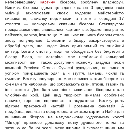
неперевершену
картину
бісером, зроблену власноруч.
Вишивка бісером відома ще з давніх-давен. З продавніх часів
умілиці захоплювали своєю чудовою майстерністю
вишивання, спочатку перлинами, а потім з середині 17
століття — кольоровим скляним бісером. Стеклярусом
прикрашався одяг, вишивалися картини із зображенням різних
пейзажів, церков, ікон тощо. У наш час вишивка бісером стала
знову популярною. Елементи з бісеру використовують в
обробці одягу, що надає йому оригінальний та ошайний
вигляд. Багато стилів у моді не обходяться без біжутерії з
бісеру. Бісер, як матеріал, має необмежені кольорові
можливості, він також доступний кожному завдяки ческій
компанії Preciosa Ornela. Сучасні рукодільниці не лише з
успіхом прикрашають одяг, а й взуття, гаманці, чохли та
сумочки. Велику популярність має вишивка картин бісером за
схемами та наборами, що зображають квіти, птахів, тварин та
інші сюжети. Для багатьох жінок вишивання бісером стало
улюбленим хобі. Цей вид творчості вимагає особливих
навичок, терпіння, вправності та акуратності. Велику роль
відіграє прекрасний настрій і розвинена фантазія. А
придбана, вишита та оформлена зі смаком картина Набір для
вишивання бісером на натуральному художньому холсті
"Міледі" привнесе додаткову нотку душевного тепла та
затишку до Вашої оселі, адже ширина її складає: щина, мм