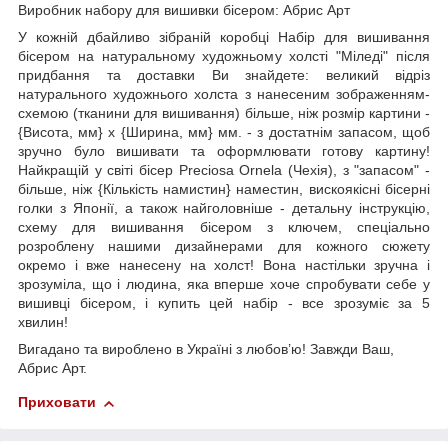
Виробник набору для вишивки бісером: Абрис Арт
У кожній дбайливо зібраній коробці Набір для вишивання
бісером на натуральному художньому холсті "Міледі" після
придбання та доставки Ви знайдете: великий відріз
натурального художнього холста з нанесеним зображенням-
схемою (тканини для вишивання) більше, ніж розмір картини -
{Висота, мм} х {Ширина, мм} мм. - з достатнім запасом, щоб
зручно було вишивати та оформлювати готову картину!
Найкращій у світі бісер Preciosa Ornela (Чехія), з "запасом" -
більше, ніж {Кількість намистин} наместин, вискоякісні бісерні
голки з Японії, а також найголовніше - детальну інструкцію,
схему для вишивання бісером з ключем, спеціально
розроблену нашими дизайнерами для кожного сюжету
окремо і вже нанесену на холст! Вона настільки зручна і
зрозуміла, що і людина, яка вперше хоче спробувати себе у
вишивці бісером, і купить цей набір - все зрозуміє за 5
хвилин!
Вигадано та вироблено в Україні з любов’ю! Завжди Ваш,
Абрис Арт.
Приховати