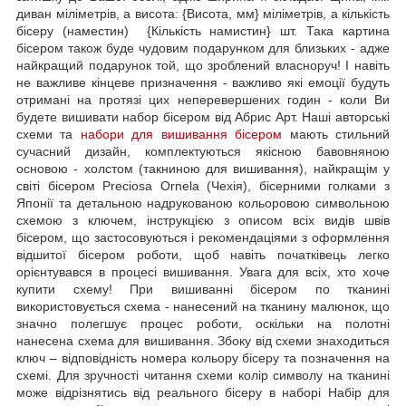
диван міліметрів, а висота: {Висота, мм} міліметрів, а кількість
бісеру (наместин) {Кількість намистин} шт. Така картина
бісером також буде чудовим подарунком для близьких - адже
найкращий подарунок той, що зроблений власноруч! І навіть
не важливе кінцеве призначення - важливо які емоції будуть
отримані на протязі цих неперевершених годин - коли Ви
будете вишивати набор бісером від Абрис Арт. Наші авторські
схеми та
набори для вишивання бісером
мають стильний
сучасний дизайн, комплектуються якісною бавовняною
основою - холстом (такниною для вишивання), найкращім у
світі бісером Preciosa Ornela (Чехія), бісерними голками з
Японії та детальною надрукованою кольоровою символьною
схемою з ключем, інструкцією з описом всіх видів швів
бісером, що застосовуються і рекомендаціями з оформлення
відшитої бісером роботи, щоб навіть початківець легко
орієнтувався в процесі вишивання. Увага для всіх, хто хоче
купити схему! При вишиванні бісером по тканині
використовується схема - нанесений на тканину малюнок, що
значно полегшує процес роботи, оскільки на полотні
нанесена схема для вишивання. Збоку від схеми знаходиться
ключ – відповідність номера кольору бісеру та позначення на
схемі. Для зручності читання схеми колір символу на тканині
може відрізнятись від реального бісеру в наборі Набір для