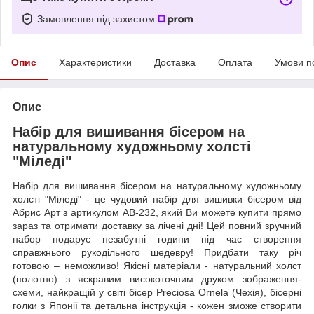
Замовлення під захистом
Опис
Характеристики
Доставка
Оплата
Умови п
Опис
Набір для вишивання бісером на
натуральному художньому холсті
"Міледі"
Набір для вишивання бісером на натуральному художньому
холсті "Міледі" - це чудовий набір для вишивки бісером від
Абрис Арт з артикулом AB-232, який Ви можете купити прямо
зараз та отримати доставку за лічені дні! Цей повний зручний
набор подарує незабутні години під час створення
справжнього рукодільного шедевру! Придбати таку річ
готовою – неможливо! Якісні матеріали - натуральний холст
(полотно) з яскравим високоточним друком зображення-
схеми, найкращій у світі бісер Preciosa Ornela (Чехія), бісерні
голки з Японії та детальна інструкція - кожен зможе створити