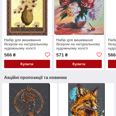
Набір для вишивання
Набір для вишивання
Набі
бісером на натуральному
бісером на натуральному
бісе
художньому холсті
художньому холсті
худо
"Сонячний етюд-1" Абрис
"Мальовничі півонії" Абрис
"Нос
566
571
566
₴
₴
Арт AB-199
Арт AB-660
AB-
Купити
Купити
Акційні пропозиції та новинки