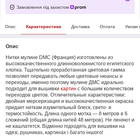
Замовлення під захистом
Опис
Характеристики
Доставка
Оплата
Умови 
Опис
Нитки мулине DMC (Франция) изготовлены из
высококачественного длинноволокнистого египетского
хлопка. Тщательно проработанная цветовая гамма
позволяет передавать любые цветовые нюансы и
переходы, именно поэтому мулине ДМС идеально
подходит для вышивки
картин
с большим количеством
переходов цветов. Отличительные характеристики:
двойная мерсеризация и высококачественная окраска
придает ниткам изумительный блеск, свето- и
термостойкость. Длина одного мотка ― 8 метров в 6
сложений (общая длина нитей 48 метров). Не леняют и
не кашлатятся. Відмінно підходять для вишивки на
одязі, рушниках, картинах і багато іншого!