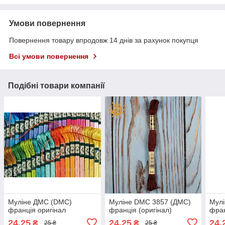
Умови повернення
Повернення товару впродовж 14 днів за рахунок покупця
Всі умови повернення
Подібні товари компанії
Муліне ДМС (DMC)
Муліне DMC 3857 (ДМС)
Мулі
франція оригінал
франція (оригінал)
фран
24,25
24,25
24,
₴
₴
25 ₴
25 ₴