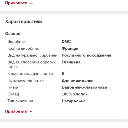
Приховати
Характеристики
Основні
Виробник
DMC
Країна виробник
Франція
Вид натуральної сировини
Рослинного походження
Вид за способом обробки
Глянцева
нитки
Кількість складань нитки
6
Призначення нитки
Для вишивання
Нитка
Бавовняно-лавсанова
Склад
100% хлопок
Тип сировини
Натуральне
Приховати