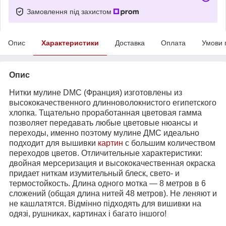
Замовлення під захистом
Опис
Характеристики
Доставка
Оплата
Умови 
Опис
Нитки мулине DMC (Франция) изготовлены из
высококачественного длинноволокнистого египетского
хлопка. Тщательно проработанная цветовая гамма
позволяет передавать любые цветовые нюансы и
переходы, именно поэтому мулине ДМС идеально
подходит для вышивки
картин
с большим количеством
переходов цветов. Отличительные характеристики:
двойная мерсеризация и высококачественная окраска
придает ниткам изумительный блеск, свето- и
термостойкость. Длина одного мотка ― 8 метров в 6
сложений (общая длина нитей 48 метров). Не леняют и
не кашлатятся. Відмінно підходять для вишивки на
одязі, рушниках, картинах і багато іншого!