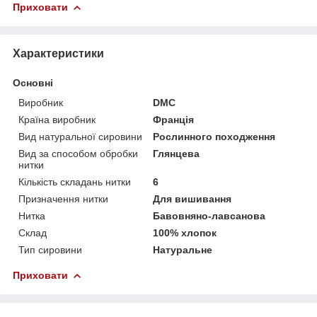
Приховати
Характеристики
Основні
Виробник
DMC
Країна виробник
Франція
Вид натуральної сировини
Рослинного походження
Вид за способом обробки
Глянцева
нитки
Кількість складань нитки
6
Призначення нитки
Для вишивання
Нитка
Бавовняно-лавсанова
Склад
100% хлопок
Тип сировини
Натуральне
Приховати