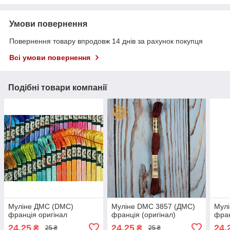
Умови повернення
Повернення товару впродовж 14 днів за рахунок покупця
Всі умови повернення
Подібні товари компанії
Муліне ДМС (DMC)
Муліне DMC 3857 (ДМС)
Мулі
франція оригінал
франція (оригінал)
фран
24,25
24,25
24,
₴
₴
25 ₴
25 ₴