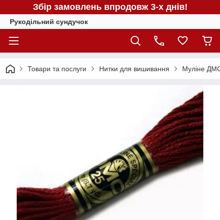
Збір замовлень впродовж 3-х днів!
Рукодільний сундучок
Товари та послуги
Нитки для вишивання
Муліне ДМС