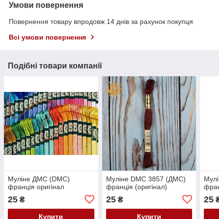
Умови повернення
Повернення товару впродовж 14 днів за рахунок покупця
Всі умови повернення
Подібні товари компанії
Муліне ДМС (DMC)
Муліне DMC 3857 (ДМС)
Мул
франція оригінал
франція (оригінал)
фран
25
25
25
₴
₴
Купити
Купити