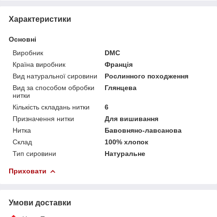
Характеристики
Основні
Виробник
DMC
Країна виробник
Франція
Вид натуральної сировини
Рослинного походження
Вид за способом обробки
Глянцева
нитки
Кількість складань нитки
6
Призначення нитки
Для вишивання
Нитка
Бавовняно-лавсанова
Склад
100% хлопок
Тип сировини
Натуральне
Приховати
Умови доставки