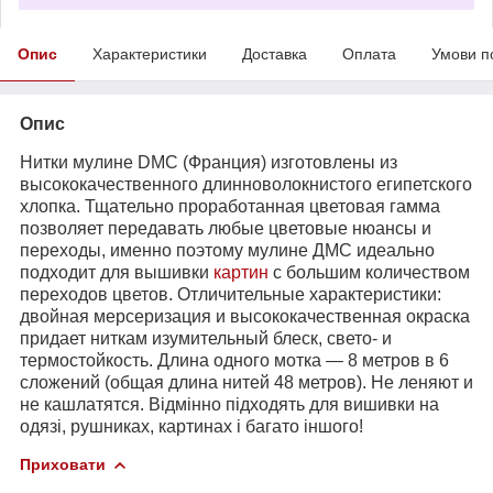
Опис
Характеристики
Доставка
Оплата
Умови п
Опис
Нитки мулине DMC (Франция) изготовлены из
высококачественного длинноволокнистого египетского
хлопка. Тщательно проработанная цветовая гамма
позволяет передавать любые цветовые нюансы и
переходы, именно поэтому мулине ДМС идеально
подходит для вышивки
картин
с большим количеством
переходов цветов. Отличительные характеристики:
двойная мерсеризация и высококачественная окраска
придает ниткам изумительный блеск, свето- и
термостойкость. Длина одного мотка ― 8 метров в 6
сложений (общая длина нитей 48 метров). Не леняют и
не кашлатятся. Відмінно підходять для вишивки на
одязі, рушниках, картинах і багато іншого!
Приховати