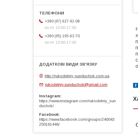
+380 (97) 627-92-08
пн-пт: 10:00-17:00
Н
+380 (95) 195-63-70
пн-пт: 10:00-17:00
п
с
о
http://rukodelniy-sunduchok.com.ua
rukodelniy.sunduchok@gmail.com
Instagram
Х
https://www.instagram.com/rukodelniy_sun
duchok/
Facebook
https://www.facebook.com/groups/240043
250161446/