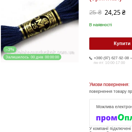
24,25 ₴
25 ₴
В наявності
Купити
–3%
Залишилось
0
0
днів
0
0
0
0
0
0
+380 (97) 627-92-08
пн-пт: 10:00-17:00
повернення товару п
У компанії підключені