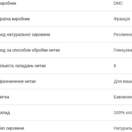
иробник
DMC
раїна виробник
Франція
ид натуральної сировини
Рослинно
ид за способом обробки нитки
Глянцева
ількість складань нитки
6
ризначення нитки
Для виш
итка
Бавовнян
Склад
100% хло
ип сировини
Натурал