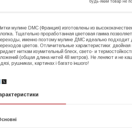
будь-який товар не п
итки мулине DMC (Франция) изготовлены из высококачествен
хлопка. Тщательно проработанная цветовая гамма позволяе
переходы, именно поэтому мулине ДМС идеально подходит
переходов цветов. Отличительные характеристики: двойная 
ридает ниткам изумительный блеск, свето- и термостойкост
ложений (общая длина нитей 48 метров). Не леняют и не ка
дязі, рушниках, картинах і багато іншого!
арактеристики
Основні