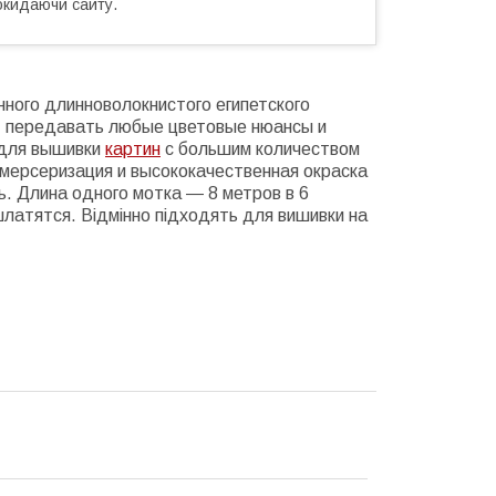
окидаючи сайту.
ного длинноволокнистого египетского
т передавать любые цветовые нюансы и
 для вышивки
картин
с большим количеством
мерсеризация и высококачественная окраска
ь. Длина одного мотка ― 8 метров в 6
шлатятся. Відмінно підходять для вишивки на