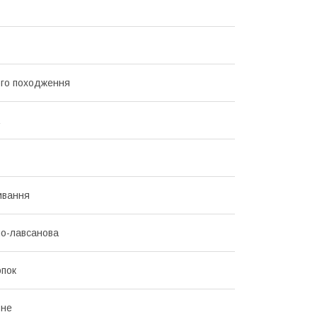
го походження
ивання
о-лавсанова
пок
ьне