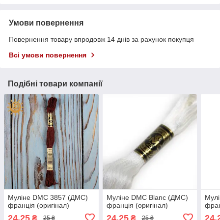
Умови повернення
Повернення товару впродовж 14 днів за рахунок покупця
Всі умови повернення
Подібні товари компанії
Муліне DMC 3857 (ДМС)
Муліне DMC Blanc (ДМС)
Мул
франція (оригінал)
франція (оригінал)
фран
24,25
24,25
24,
₴
₴
25 ₴
25 ₴