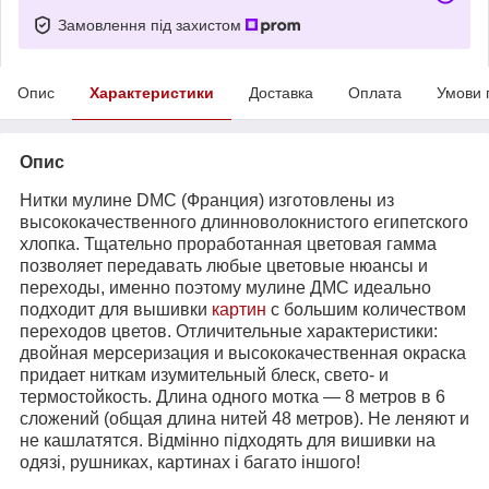
Замовлення під захистом
Опис
Характеристики
Доставка
Оплата
Умови 
Опис
Нитки мулине DMC (Франция) изготовлены из
высококачественного длинноволокнистого египетского
хлопка. Тщательно проработанная цветовая гамма
позволяет передавать любые цветовые нюансы и
переходы, именно поэтому мулине ДМС идеально
подходит для вышивки
картин
с большим количеством
переходов цветов. Отличительные характеристики:
двойная мерсеризация и высококачественная окраска
придает ниткам изумительный блеск, свето- и
термостойкость. Длина одного мотка ― 8 метров в 6
сложений (общая длина нитей 48 метров). Не леняют и
не кашлатятся. Відмінно підходять для вишивки на
одязі, рушниках, картинах і багато іншого!