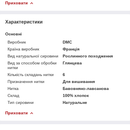
Приховати
Характеристики
Основні
Виробник
DMC
Країна виробник
Франція
Вид натуральної сировини
Рослинного походження
Вид за способом обробки
Глянцева
нитки
Кількість складань нитки
6
Призначення нитки
Для вишивання
Нитка
Бавовняно-лавсанова
Склад
100% хлопок
Тип сировини
Натуральне
Приховати