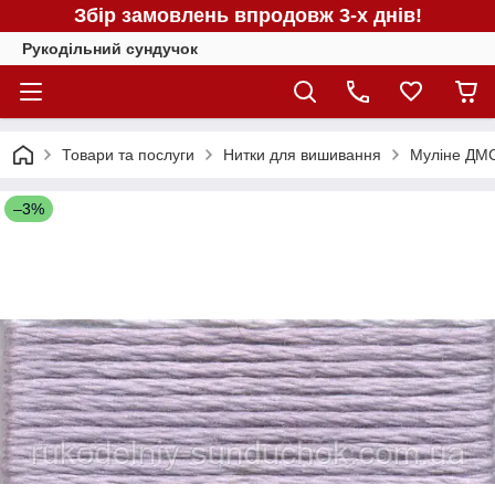
Збір замовлень впродовж 3-х днів!
Рукодільний сундучок
Товари та послуги
Нитки для вишивання
Муліне ДМС
–3%