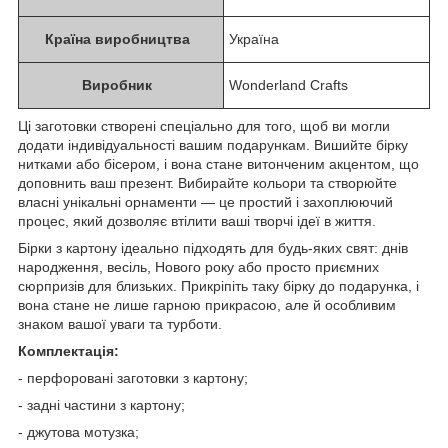
Країна виробництва
Україна
Виробник
Wonderland Crafts
Ці заготовки створені спеціально для того, щоб ви могли
додати індивідуальності вашим подарункам. Вишийте бірку
нитками або бісером, і вона стане витонченим акцентом, що
доповнить ваш презент. Вибирайте кольори та створюйте
власні унікальні орнаменти — це простий і захоплюючий
процес, який дозволяє втілити ваші творчі ідеї в життя.
Бірки з картону ідеально підходять для будь-яких свят: днів
народження, весіль, Нового року або просто приємних
сюрпризів для близьких. Прикріпіть таку бірку до подарунка, і
вона стане не лише гарною прикрасою, але й особливим
знаком вашої уваги та турботи.
Комплектація:
- перфоровані заготовки з картону;
- задні частини з картону;
- джутова мотузка;