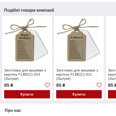
Подібні товари компанії
Заготовка для вишивки з
Заготовка для вишивки з
Заго
картону FLBE(C)-014
картону FLBE(C)-011
карт
(3штуки)
(3штуки)
(3шт
85
85
85
₴
₴
Купити
Купити
Про нас