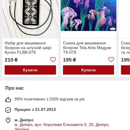
Набір для вишивання
Схема для вишивання
Схе
бісером на штучній шкірі
бісером Tela Artis Медузи
бісе
Кулон FLBB-078
ТК-078
та л
210
195
195
₴
₴
Купити
Купити
Про нас
99% позитивних з 2005 відгуків за рік
Працює з 21.07.2012
м. Дніпро
м. Дніпро, вул. Королеви Єлизавети ІІ, 20, Дніпро,
Україна