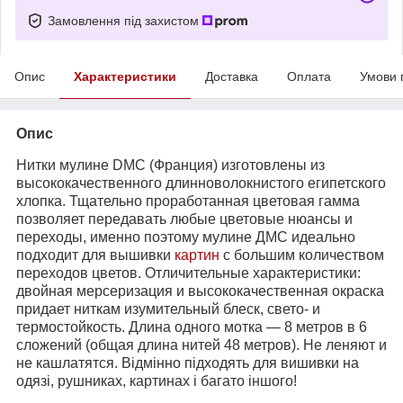
Замовлення під захистом
Опис
Характеристики
Доставка
Оплата
Умови 
Опис
Нитки мулине DMC (Франция) изготовлены из
высококачественного длинноволокнистого египетского
хлопка. Тщательно проработанная цветовая гамма
позволяет передавать любые цветовые нюансы и
переходы, именно поэтому мулине ДМС идеально
подходит для вышивки
картин
с большим количеством
переходов цветов. Отличительные характеристики:
двойная мерсеризация и высококачественная окраска
придает ниткам изумительный блеск, свето- и
термостойкость. Длина одного мотка ― 8 метров в 6
сложений (общая длина нитей 48 метров). Не леняют и
не кашлатятся. Відмінно підходять для вишивки на
одязі, рушниках, картинах і багато іншого!