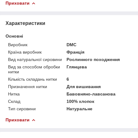
Приховати
Характеристики
Основні
Виробник
DMC
Країна виробник
Франція
Вид натуральної сировини
Рослинного походження
Вид за способом обробки
Глянцева
нитки
Кількість складань нитки
6
Призначення нитки
Для вишивання
Нитка
Бавовняно-лавсанова
Склад
100% хлопок
Тип сировини
Натуральне
Приховати