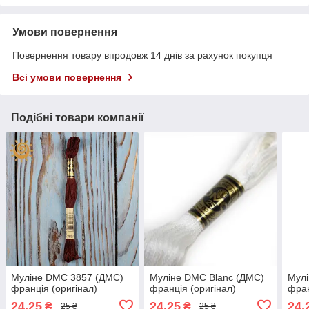
Умови повернення
Повернення товару впродовж 14 днів за рахунок покупця
Всі умови повернення
Подібні товари компанії
Муліне DMC 3857 (ДМС)
Муліне DMC Blanc (ДМС)
Мул
франція (оригінал)
франція (оригінал)
фран
24,25
24,25
24,
₴
₴
25 ₴
25 ₴