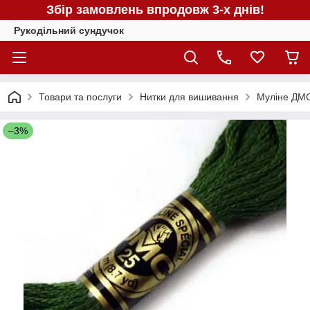
Збір замовлень впродовж 3-х днів!
Рукодільний сундучок
Товари та послуги
Нитки для вишивання
Муліне ДМС
–3%