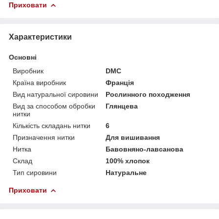
Приховати
Характеристики
Основні
Виробник
DMC
Країна виробник
Франція
Вид натуральної сировини
Рослинного походження
Вид за способом обробки
Глянцева
нитки
Кількість складань нитки
6
Призначення нитки
Для вишивання
Нитка
Бавовняно-лавсанова
Склад
100% хлопок
Тип сировини
Натуральне
Приховати