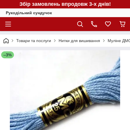
Збір замовлень впродовж 3-х днів!
Рукодільний сундучок
Товари та послуги
Нитки для вишивання
Муліне ДМС
–3%