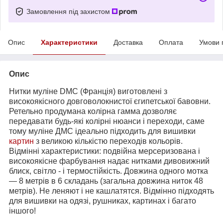
Замовлення під захистом
Опис
Характеристики
Доставка
Оплата
Умови 
Опис
Нитки муліне DMC (Франція) виготовлені з
високоякісного довговолокнистої єгипетської бавовни.
Ретельно продумана колірна гамма дозволяє
передавати будь-які колірні нюанси і переходи, саме
тому муліне ДМС ідеально підходить для вишивки
картин
з великою кількістю переходів кольорів.
Відмінні характеристики: подвійна мерсеризована і
високоякісне фарбування надає нитками дивовижний
блиск, світло - і термостійкість. Довжина одного мотка
― 8 метрів в 6 складань (загальна довжина ниток 48
метрів). Не леняют і не кашлатятся. Відмінно підходять
для вишивки на одязі, рушниках, картинах і багато
іншого!