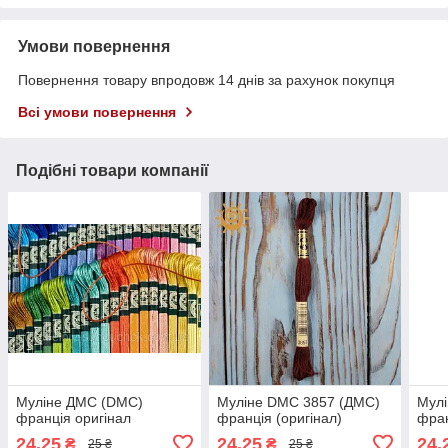
Умови повернення
Повернення товару впродовж 14 днів за рахунок покупця
Всі умови повернення
Подібні товари компанії
Муліне ДМС (DMC)
Муліне DMC 3857 (ДМС)
Мулі
франція оригінал
франція (оригінал)
фран
24,25
24,25
24,
₴
₴
25 ₴
25 ₴