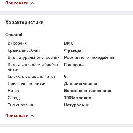
Приховати
Характеристики
Основні
Виробник
DMC
Країна виробник
Франція
Вид натуральної сировини
Рослинного походження
Вид за способом обробки
Глянцева
нитки
Кількість складань нитки
6
Призначення нитки
Для вишивання
Нитка
Бавовняно-лавсанова
Склад
100% хлопок
Тип сировини
Натуральне
Приховати