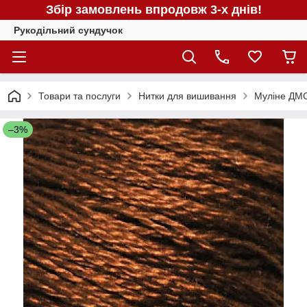
Збір замовлень впродовж 3-х днів!
Рукодільний сундучок
Товари та послуги
Нитки для вишивання
Муліне ДМС
–3%