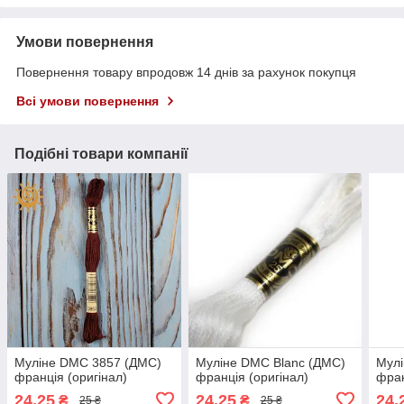
Умови повернення
Повернення товару впродовж 14 днів за рахунок покупця
Всі умови повернення
Подібні товари компанії
Муліне DMC 3857 (ДМС)
Муліне DMC Blanc (ДМС)
Мул
франція (оригінал)
франція (оригінал)
фран
24,25
24,25
24,
₴
₴
25 ₴
25 ₴