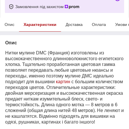
Замовлення під захистом
Опис
Характеристики
Доставка
Оплата
Умови 
Опис
Нитки мулине DMC (Франция) изготовлены из
высококачественного длинноволокнистого египетского
хлопка. Тщательно проработанная цветовая гамма
позволяет передавать любые цветовые нюансы и
переходы, именно поэтому мулине ДМС идеально
подходит для вышивки
картин
с большим количеством
переходов цветов. Отличительные характеристики:
двойная мерсеризация и высококачественная окраска
придает ниткам изумительный блеск, свето- и
термостойкость. Длина одного мотка ― 8 метров в 6
сложений (общая длина нитей 48 метров). Не леняют и
не кашлатятся. Відмінно підходять для вишивки на
одязі, рушниках, картинах і багато іншого!