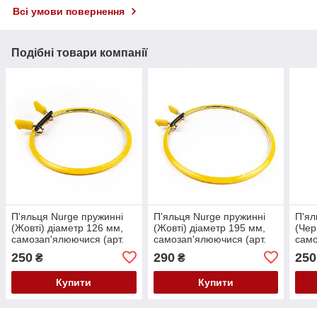
Всі умови повернення
Подібні товари компанії
П'яльця Nurge пружинні
П'яльця Nurge пружинні
П'ял
(Жовті) діаметр 126 мм,
(Жовті) діаметр 195 мм,
(Чер
самозап'ялюючися (арт.
самозап'ялюючися (арт.
само
160-2)
160-1)
160-
250
290
250
₴
₴
Купити
Купити