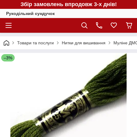
Збір замовлень впродовж 3-х днів!
Рукодільний сундучок
Товари та послуги
Нитки для вишивання
Муліне ДМС
–3%