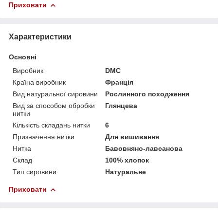
Приховати
Характеристики
Основні
Виробник
DMC
Країна виробник
Франція
Вид натуральної сировини
Рослинного походження
Вид за способом обробки
Глянцева
нитки
Кількість складань нитки
6
Призначення нитки
Для вишивання
Нитка
Бавовняно-лавсанова
Склад
100% хлопок
Тип сировини
Натуральне
Приховати