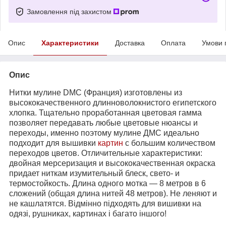
Замовлення під захистом
Опис
Характеристики
Доставка
Оплата
Умови 
Опис
Нитки мулине DMC (Франция) изготовлены из
высококачественного длинноволокнистого египетского
хлопка. Тщательно проработанная цветовая гамма
позволяет передавать любые цветовые нюансы и
переходы, именно поэтому мулине ДМС идеально
подходит для вышивки
картин
с большим количеством
переходов цветов. Отличительные характеристики:
двойная мерсеризация и высококачественная окраска
придает ниткам изумительный блеск, свето- и
термостойкость. Длина одного мотка ― 8 метров в 6
сложений (общая длина нитей 48 метров). Не леняют и
не кашлатятся. Відмінно підходять для вишивки на
одязі, рушниках, картинах і багато іншого!