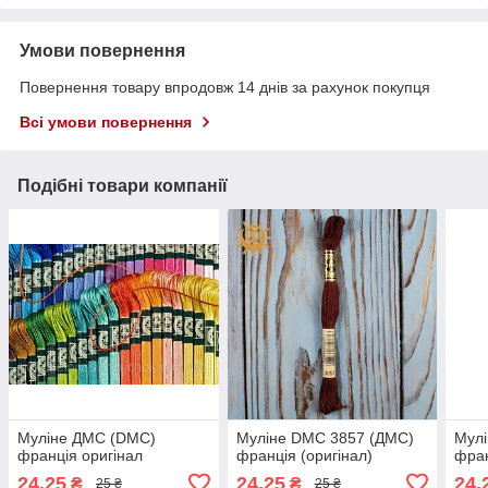
Умови повернення
Повернення товару впродовж 14 днів за рахунок покупця
Всі умови повернення
Подібні товари компанії
Муліне ДМС (DMC)
Муліне DMC 3857 (ДМС)
Мул
франція оригінал
франція (оригінал)
фран
24,25
24,25
24,
₴
₴
25 ₴
25 ₴