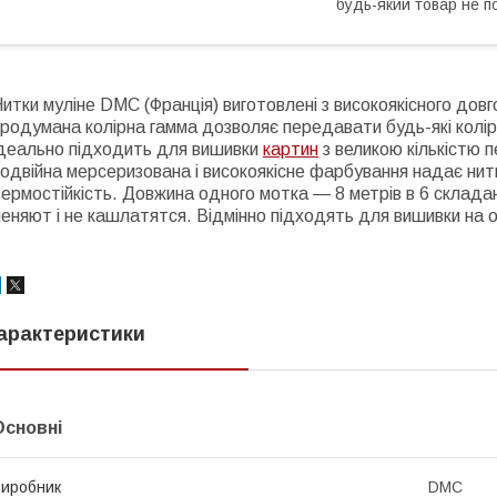
будь-який товар не п
итки муліне DMC (Франція) виготовлені з високоякісного дов
родумана колірна гамма дозволяє передавати будь-які колір
ідеально підходить для вишивки
картин
з великою кількістю п
одвійна мерсеризована і високоякісне фарбування надає нитк
ермостійкість. Довжина одного мотка ― 8 метрів в 6 складан
еняют і не кашлатятся. Відмінно підходять для вишивки на од
арактеристики
Основні
иробник
DMC