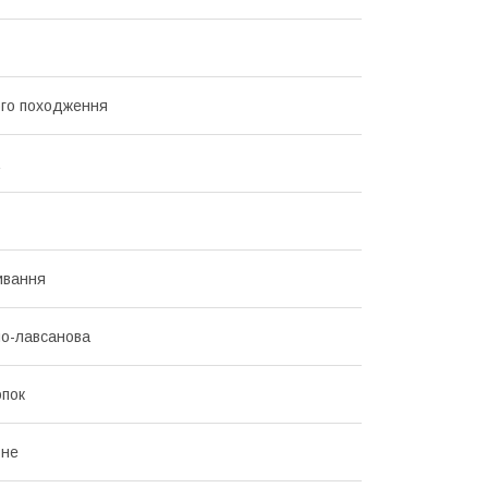
го походження
ивання
о-лавсанова
пок
ьне