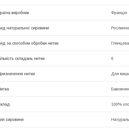
раїна виробник
Франція
ид натуральної сировини
Рослинно
ид за способом обробки нитки
Глянцева
ількість складань нитки
6
ризначення нитки
Для виш
итка
Бавовнян
Склад
100% хло
ип сировини
Натурал