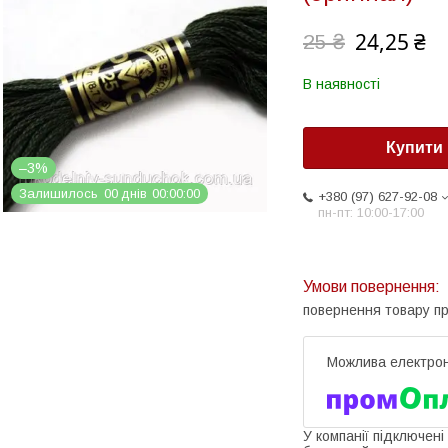
24,25 ₴
25 ₴
В наявності
Купити
–3%
Залишилось
0
0
днів
0
0
0
0
0
0
+380 (97) 627-92-08
пн-пт: 10:00-17:00
повернення товару п
У компанії підключені