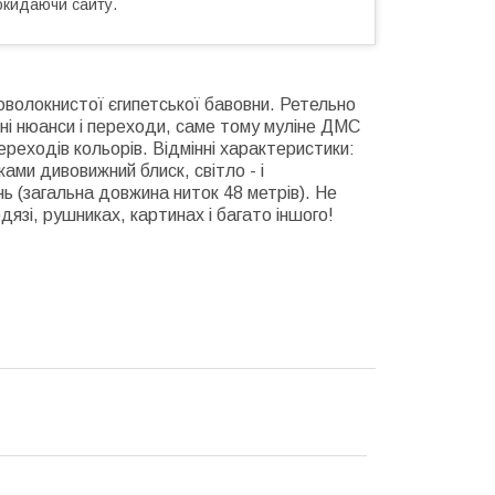
окидаючи сайту.
говолокнистої єгипетської бавовни. Ретельно
ні нюанси і переходи, саме тому муліне ДМС
ереходів кольорів. Відмінні характеристики:
ами дивовижний блиск, світло - і
ь (загальна довжина ниток 48 метрів). Не
язі, рушниках, картинах і багато іншого!