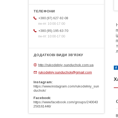
+380 (97) 627-92-08
пн-пт: 10:00-17:00
Н
п
+380 (95) 195-63-70
пн-пт: 10:00-17:00
п
т
л
http://rukodelniy-sunduchok.com.ua
rukodelniy.sunduchok@gmail.com
Х
Instagram
https://www.instagram.com/rukodelniy_sun
duchok/
Facebook
https://www.facebook.com/groups/240043
250161446/
В