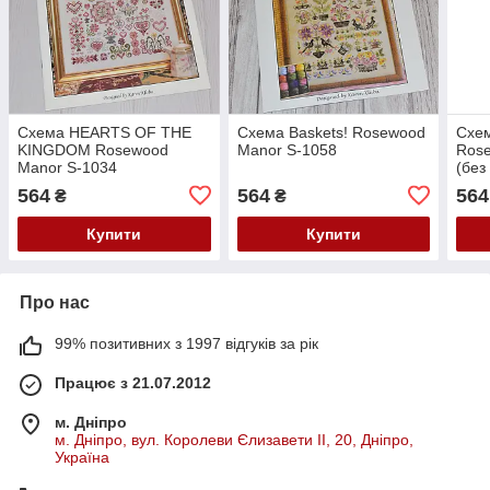
Схема HEARTS OF THE
Схема Baskets! Rosewood
Схем
KINGDOM Rosewood
Manor S-1058
Ros
Manor S-1034
(без
564
564
564
₴
₴
Купити
Купити
Про нас
99% позитивних з 1997 відгуків за рік
Працює з 21.07.2012
м. Дніпро
м. Дніпро, вул. Королеви Єлизавети ІІ, 20, Дніпро,
Україна