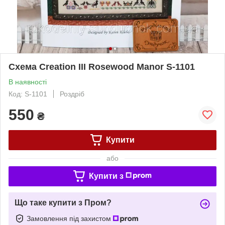
Схема Creation III Rosewood Manor S-1101
В наявності
Код: S-1101
Роздріб
550
₴
Купити
або
Купити з
Що таке купити з Пром?
Замовлення під захистом