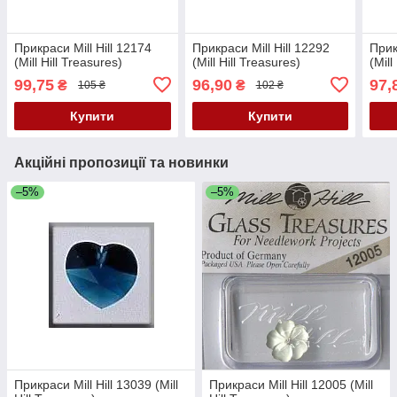
Прикраси Mill Hill 12174
Прикраси Mill Hill 12292
Прик
(Mill Hill Treasures)
(Mill Hill Treasures)
(Mill
99,75
96,90
97,
₴
₴
105 ₴
102 ₴
Купити
Купити
Акційні пропозиції та новинки
–5%
–5%
Прикраси Mill Hill 13039 (Mill
Прикраси Mill Hill 12005 (Mill