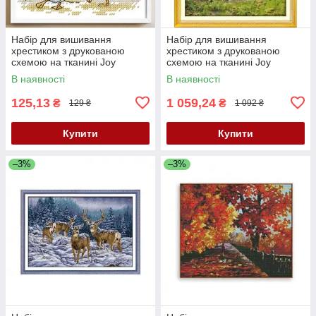
Набір для вишивання
Набір для вишивання
хрестиком з друкованою
хрестиком з друкованою
схемою на тканині Joy
схемою на тканині Joy
Sunday Ритми Мексики
Sunday Струмок у лісі F628
В наявності
В наявності
DA868
125,13
1 059,24
₴
₴
129 ₴
1 092 ₴
Купити
Купити
–3%
–3%