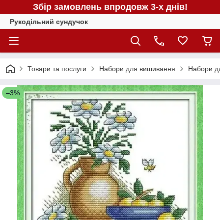
Збір замовлень впродовж 3-х днів!
Рукодільний сундучок
Товари та послуги
Набори для вишивання
Набори д
–3%