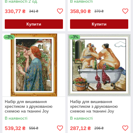
В наявності 2 од.
В наявності
видання) R277
330,77
358,90
₴
₴
341 ₴
370 ₴
Купити
Купити
–3%
–3%
Набір для вишивання
Набір для вишивання
хрестиком з друкованою
хрестиком з друкованою
схемою на тканині Joy
схемою на тканині Joy
Sunday Жінка у квітах R896
Sunday Насолоджуйся
В наявності
В наявності
життям R748
539,32
287,12
₴
₴
556 ₴
296 ₴