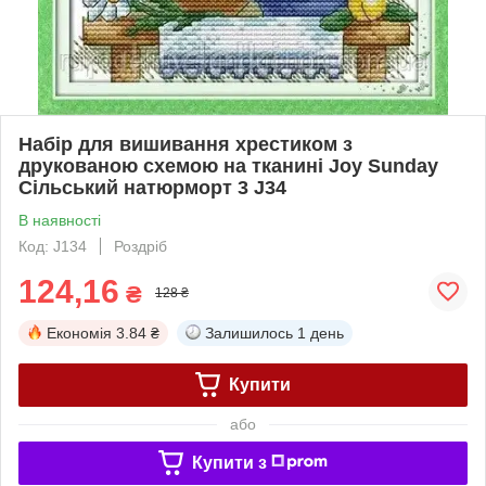
Набір для вишивання хрестиком з
друкованою схемою на тканині Joy Sunday
Сільський натюрморт 3 J34
В наявності
Код: J134
Роздріб
124,16
₴
128 ₴
Економія
3.84 ₴
Залишилось
1 день
Купити
або
Купити з