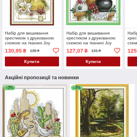
Набір для вишивання
Набір для вишивання
Набі
хрестиком з друкованою
хрестиком з друкованою
хрес
схемою на тканині Joy
схемою на тканині Joy
схем
Sunday Груша J672
Sunday Сільський
Sund
130,95
127,07
125
₴
₴
135 ₴
131 ₴
натюрморт J132
J35
Купити
Купити
Акційні пропозиції та новинки
–3%
–3%