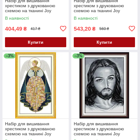
Набір для вишивання
Набір для вишивання
хрестиком з друкованою
хрестиком з друкованою
схемою на тканині Joy
схемою на тканині Joy
Sunday Олені у зимовому лісі
Sunday Червоне листя FA001
В наявності
В наявності
DA267
404,49
543,20
₴
₴
417 ₴
560 ₴
Купити
Купити
–3%
–3%
Набір для вишивання
Набір для вишивання
хрестиком з друкованою
хрестиком з друкованою
схемою на тканині Joy
схемою на тканині Joy
Sunday Янгол R926
Sunday Ісус (чорно-біле