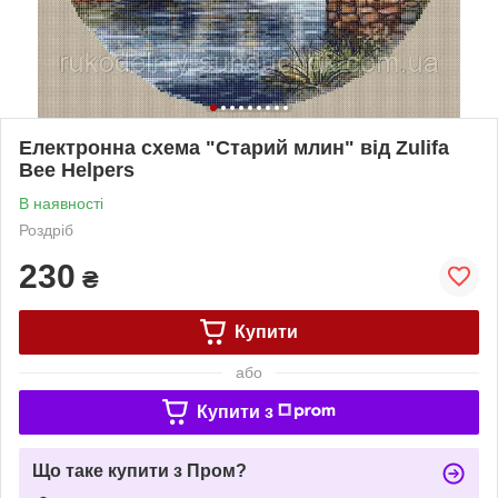
Електронна схема "Старий млин" від Zulifa
Bee Helpers
В наявності
Роздріб
230
₴
Купити
або
Купити з
Що таке купити з Пром?