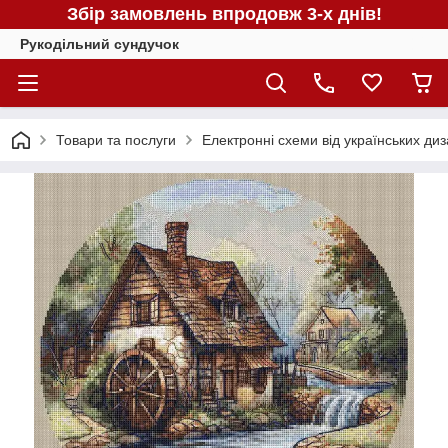
Збір замовлень впродовж 3-х днів!
Рукодільний сундучок
Товари та послуги
Електронні схеми від українських ди