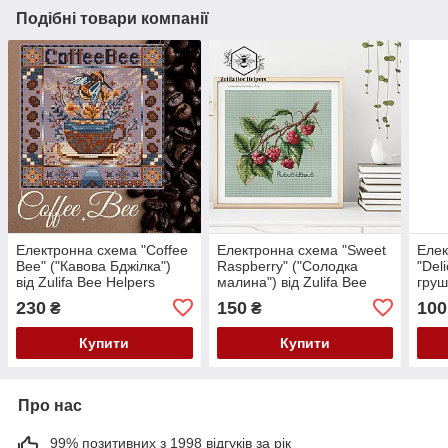
Подібні товари компанії
Електронна схема "Coffee
Електронна схема "Sweet
Елек
Bee" ("Кавова Бджілка")
Raspberry" ("Солодка
"Del
від Zulifa Bee Helpers
малина") від Zulifa Bee
груш
Helpers
Help
230
150
100
₴
₴
Купити
Купити
Про нас
99% позитивних з 1998 відгуків за рік