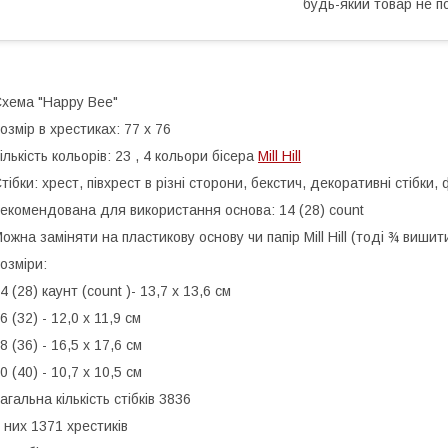
будь-який товар не п
хема "Happy Bee"
озмір в хрестиках: 77 x 76
ількість кольорів: 23 , 4 кольори бісера
Mill Hill
тібки: хрест, півхрест в різні сторони, бекстич, декоративні стібки,
екомендована для використання основа: 14 (28) count
ожна заміняти на пластикову основу чи папір Mill Hill (тоді ¾ виши
озміри:
4 (28) каунт (count )- 13,7 х 13,6 см
6 (32) - 12,0 х 11,9 см
8 (36) - 16,5 х 17,6 см
0 (40) - 10,7 х 10,5 см
агальна кількість стібків 3836
 них 1371 хрестиків