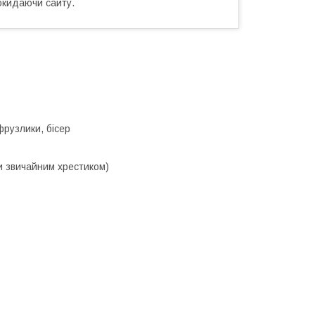
окидаючи сайту.
 фрузлики, бісер
ти звичайним хрестиком)