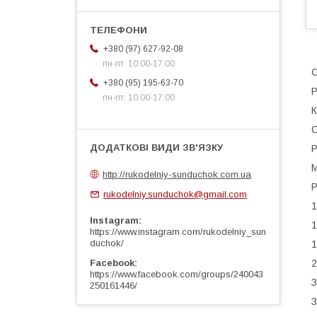
+380 (97) 627-92-08
пн-пт: 10:00-17:00
С
+380 (95) 195-63-70
Р
пн-пт: 10:00-17:00
К
С
Р
М
http://rukodelniy-sunduchok.com.ua
Р
rukodelniy.sunduchok@gmail.com
1
Instagram
1
https://www.instagram.com/rukodelniy_sun
duchok/
1
2
Facebook
https://www.facebook.com/groups/240043
З
250161446/
З