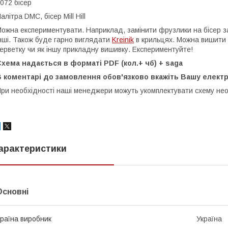
072 бісер
алітра DMC, бісер Mill Hill
ожна експериментувати. Наприклад, замінити фрузлики на бісер за
нші. Також буде гарно виглядати
Kreinik
в крильцях. Можна вишити 
ерветку чи як іншу прикладну вишивку. Експериментуйте!
хема надається в форматі PDF (кол.+ чб) + saga
В коментарі до замовлення обов'язково вкажіть Вашу елект
ри необхідності наші менеджери можуть укомплектувати схему не
арактеристики
Основні
раїна виробник
Україна