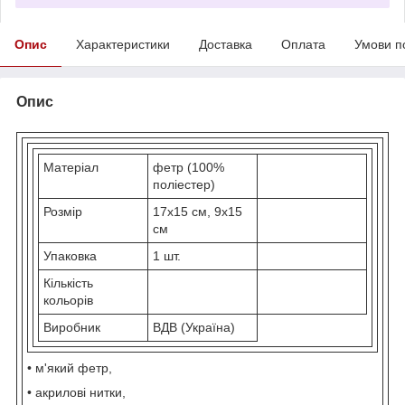
Опис
Характеристики
Доставка
Оплата
Умови п
Опис
Матеріал
фетр (100%
поліестер)
Розмір
17х15 см, 9х15
см
Упаковка
1 шт.
Кількість
кольорів
Виробник
ВДВ (Україна)
• м'який фетр,
• акрилові нитки,