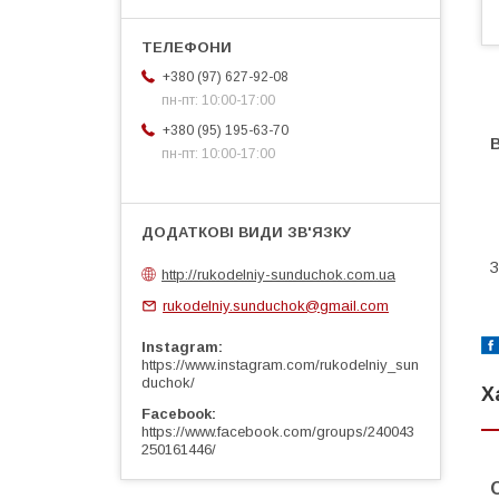
+380 (97) 627-92-08
пн-пт: 10:00-17:00
+380 (95) 195-63-70
В
пн-пт: 10:00-17:00
З
http://rukodelniy-sunduchok.com.ua
rukodelniy.sunduchok@gmail.com
Instagram
https://www.instagram.com/rukodelniy_sun
duchok/
Х
Facebook
https://www.facebook.com/groups/240043
250161446/