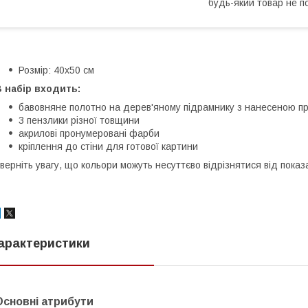
будь-який товар не п
Розмір: 40x50 см
 набір входить:
бавовняне полотно на дерев'яному підрамнику з нанесеною 
3 пензлики різної товщини
акрилові пронумеровані фарби
кріплення до стіни для готової картини
верніть увагу, що кольори можуть несуттєво відрізнятися від пока
арактеристики
Основні атрибути