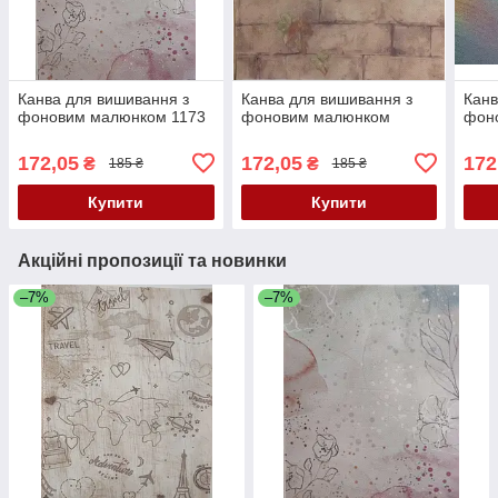
Канва для вишивання з
Канва для вишивання з
Канв
фоновим малюнком 1173
фоновим малюнком
фон
172,05
172,05
172
₴
₴
185 ₴
185 ₴
Купити
Купити
Акційні пропозиції та новинки
–7%
–7%