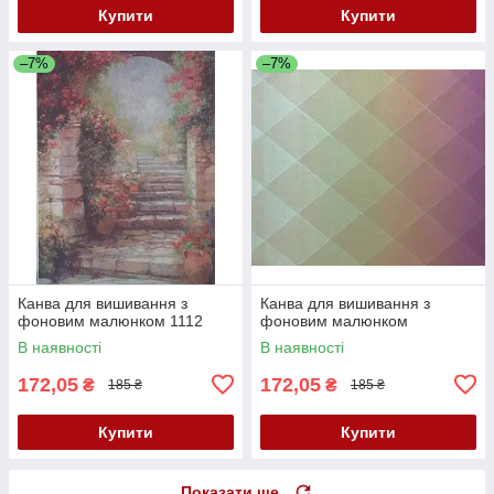
Купити
Купити
–7%
–7%
Канва для вишивання з
Канва для вишивання з
фоновим малюнком 1112
фоновим малюнком
В наявності
В наявності
172,05
172,05
₴
₴
185 ₴
185 ₴
Купити
Купити
Показати ще