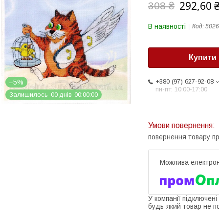
292,60 
308 ₴
В наявності
Код:
5026
Купити
+380 (97) 627-92-08
–5%
пн-пт: 10:00-17:00
Залишилось
0
0
днів
0
0
0
0
0
0
повернення товару п
У компанії підключені
будь-який товар не п