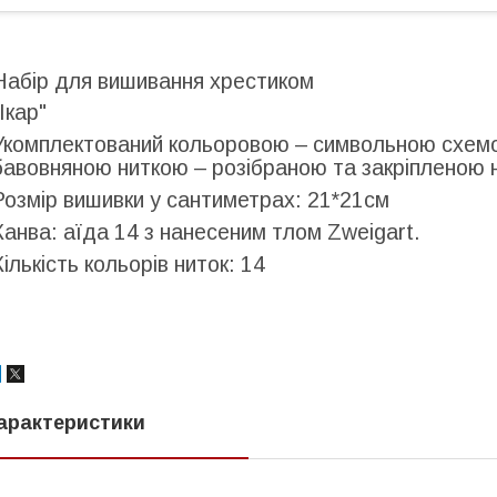
Набір для вишивання хрестиком
"Ікар"
Укомплектований кольоровою – символьною схемо
бавовняною ниткою – розібраною та закріпленою на
Розмір вишивки у сантиметрах: 21*21см
Канва: аїда 14 з нанесеним тлом Zweigart.
Кількість кольорів ниток: 14
арактеристики