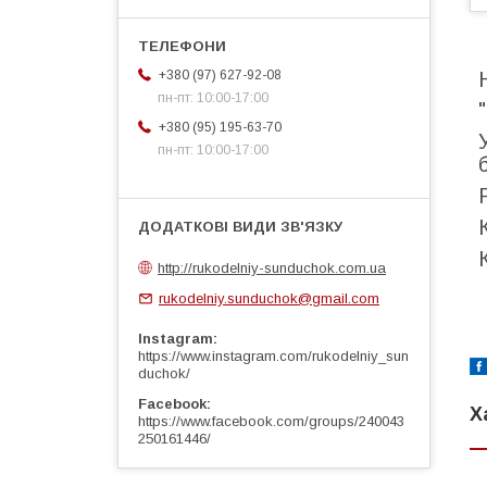
+380 (97) 627-92-08
пн-пт: 10:00-17:00
+380 (95) 195-63-70
пн-пт: 10:00-17:00
http://rukodelniy-sunduchok.com.ua
rukodelniy.sunduchok@gmail.com
Instagram
https://www.instagram.com/rukodelniy_sun
duchok/
Facebook
Х
https://www.facebook.com/groups/240043
250161446/