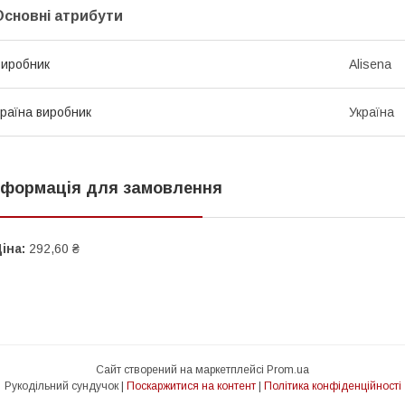
Основні атрибути
иробник
Alisena
раїна виробник
Україна
нформація для замовлення
іна:
292,60 ₴
Сайт створений на маркетплейсі
Prom.ua
Рукодільний сундучок |
Поскаржитися на контент
|
Політика конфіденційності