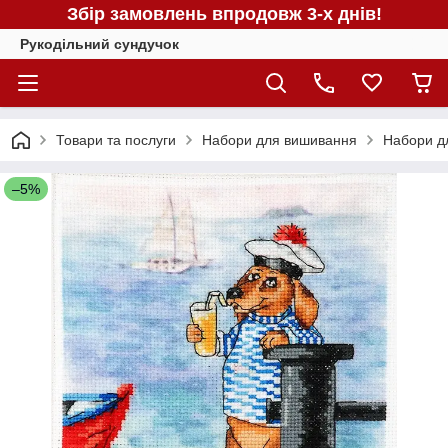
Збір замовлень впродовж 3-х днів!
Рукодільний сундучок
Товари та послуги
Набори для вишивання
Набори д
–5%