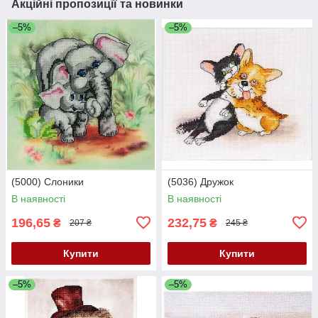
Акційні пропозиції та новинки
–5%
–5%
(5000) Слоники
(5036) Дружок
В наявності
В наявності
196,65
232,75
₴
₴
207 ₴
245 ₴
Купити
Купити
–5%
–5%