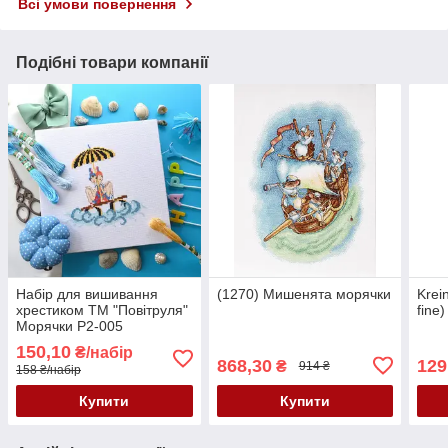
Всі умови повернення
Подібні товари компанії
Набір для вишивання
(1270) Мишенята морячки
Krei
хрестиком ТМ "Повітруля"
fine)
Морячки P2-005
150,10
₴/набір
868,30
129
₴
914 ₴
158 ₴/набір
Купити
Купити