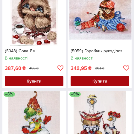
(5048) Сова Ям
(5059) Горобчик рукоділля
В наявності
В наявності
387,60
342,95
₴
₴
408 ₴
361 ₴
Купити
Купити
–5%
–5%