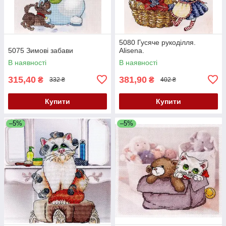
5080 Гусяче рукоділля.
5075 Зимові забави
Alisena.
В наявності
В наявності
315,40
381,90
₴
₴
332 ₴
402 ₴
Купити
Купити
–5%
–5%