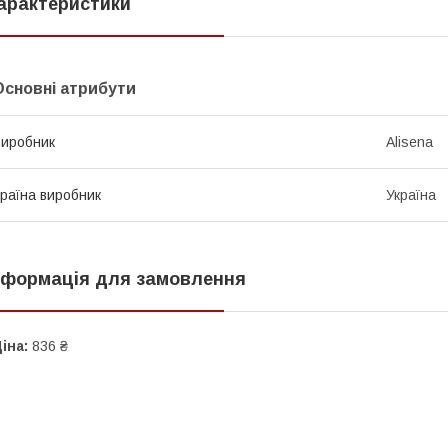
арактеристики
Основні атрибути
иробник
Alisena
раїна виробник
Україна
нформація для замовлення
іна:
836 ₴