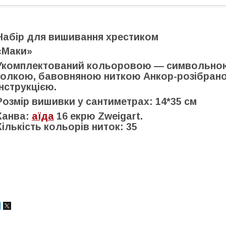
Набір для вишивання хрестиком
«Маки»
Укомплектований кольоровою — символьною 
голкою, бавовняною ниткою Анкор-розібраною
інструкцією.
Розмір вишивки у сантиметрах: 14*35 см
Канва:
аїда
16 екрю Zweigart.
Кількість кольорів ниток: 35