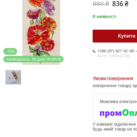
836 ₴
880 ₴
В наявності
Купити
+380 (97) 627-92-08
–5%
пн-пт: 10:00-17:00
Залишилось
0
0
днів
0
0
0
0
0
0
повернення товару п
У компанії підключені
будь-який товар не п