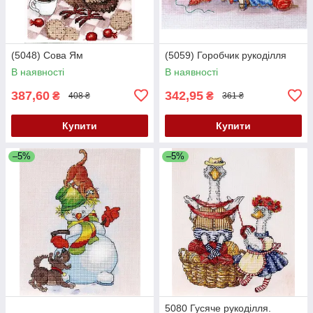
(5048) Сова Ям
(5059) Горобчик рукоділля
В наявності
В наявності
387,60
342,95
₴
₴
408 ₴
361 ₴
Купити
Купити
–5%
–5%
5080 Гусяче рукоділля.