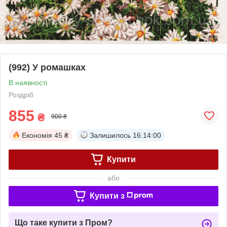
(992) У ромашках
В наявності
Роздріб
855
₴
900 ₴
Економія
45 ₴
Залишилось
16:13:59
Купити
або
Купити з
Що таке купити з Пром?