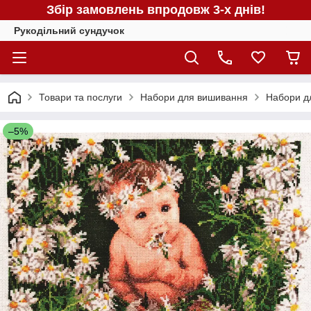
Збір замовлень впродовж 3-х днів!
Рукодільний сундучок
Товари та послуги
Набори для вишивання
Набори д
–5%