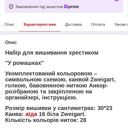
Замовлення під захистом
Опис
Характеристики
Доставка
Оплата
Умови 
Опис
Набір для вишивання хрестиком
"У ромашках"
Укомплектований кольоровою –
символьною схемою, канвой Zweigart,
голкою, бавовняною ниткою Анкор-
розібраною та закріпленою на
органайзері, інструкцією.
Розмір вишивки у сантиметрах: 30*23
Канва:
аїда
16 біла Zweigart.
Кількість кольорів ниток: 28