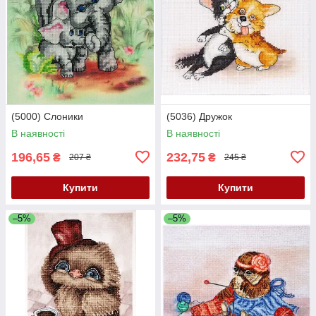
(5000) Слоники
(5036) Дружок
В наявності
В наявності
196,65
232,75
₴
₴
207 ₴
245 ₴
Купити
Купити
–5%
–5%