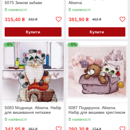
5075 Зимові забави
Alisena.
В наявності
В наявності
315,40
381,90
₴
₴
332 ₴
402 ₴
Купити
Купити
–5%
–5%
5083 Модниця. Alisena. Набір
5087 Подарунок. Alisena.
для вишивання нитками
Набір для вишивки хрестиком
В наявності
В наявності
342,95
260,30
₴
₴
361 ₴
274 ₴