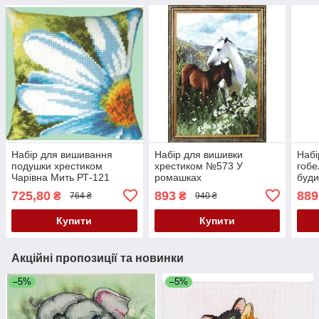
Набір для вишивання
Набір для вишивки
Набі
подушки хрестиком
хрестиком №573 У
гобе
Чарівна Мить РТ-121
ромашках
буди
Ромашка
725,80
893
889
₴
₴
764 ₴
940 ₴
Купити
Купити
Акційні пропозиції та новинки
–5%
–5%