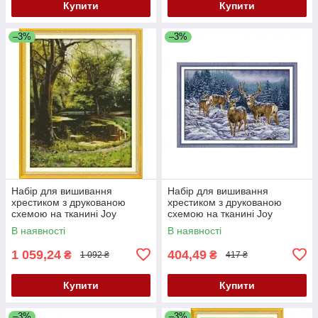
Купити
Купити
–3%
–3%
Набір для вишивання
Набір для вишивання
хрестиком з друкованою
хрестиком з друкованою
схемою на тканині Joy
схемою на тканині Joy
Sunday Струмок у лісі F628
Sunday Олені у зимовому лісі
В наявності
В наявності
DA267
1 059,24
404,49
₴
₴
1 092 ₴
417 ₴
Купити
Купити
–3%
–3%