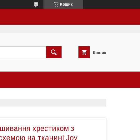
Кошик
Кошик
ишивання хрестиком з
схемою на тканині Joy