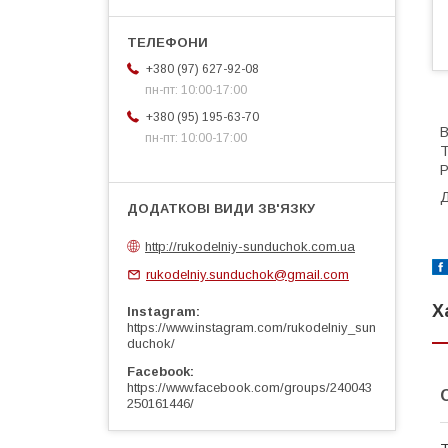
+380 (97) 627-92-08
пн-пт: 10:00-17:00
+380 (95) 195-63-70
В
пн-пт: 10:00-17:00
Т
Р
Д
http://rukodelniy-sunduchok.com.ua
rukodelniy.sunduchok@gmail.com
Х
Instagram
https://www.instagram.com/rukodelniy_sun
duchok/
Facebook
https://www.facebook.com/groups/240043
250161446/