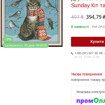
Sunday Кіт т
394,79 
407 ₴
В наявності
Код:
DA1
–3%
Купити
Залишилось
0
0
днів
0
0
0
0
0
0
+380 (97) 627-92-08
пн-пт: 10:00-17:00
повернення товару п