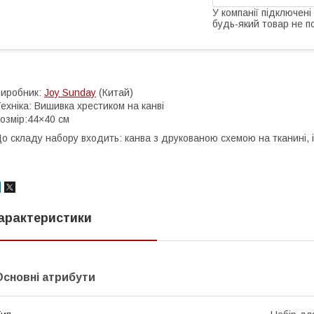
У компанії підключені
будь-який товар не п
иробник:
Joy Sunday
(Китай)
ехніка: Вишивка хрестиком на канві
озмір:44×40 см
о складу набору входить: канва з друкованою схемою на тканині, і
арактеристики
Основні атрибути