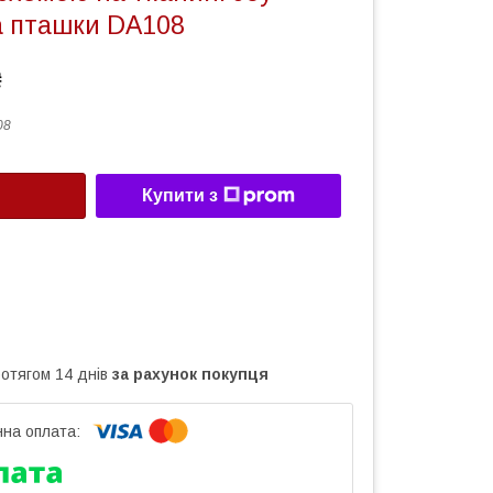
а пташки DA108
₴
08
Купити з
ротягом 14 днів
за рахунок покупця