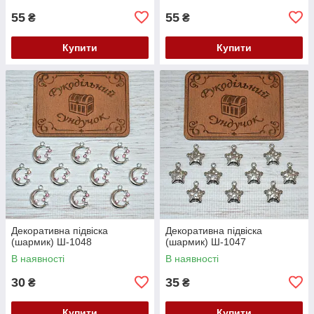
55
55
₴
₴
Купити
Купити
Декоративна підвіска
Декоративна підвіска
(шармик) Ш-1048
(шармик) Ш-1047
В наявності
В наявності
30
35
₴
₴
Купити
Купити