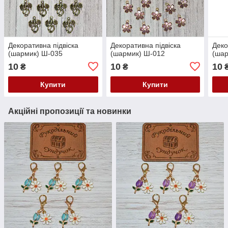
Декоративна підвіска
Декоративна підвіска
Деко
(шармик) Ш-035
(шармик) Ш-012
(шар
10
10
10
₴
₴
Купити
Купити
Акційні пропозиції та новинки