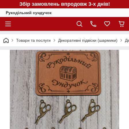
Збір замовлень впродовж 3-х днів!
Рукодільний сундучок
Товари та послуги
Декоративні підвіски (шармики)
Д