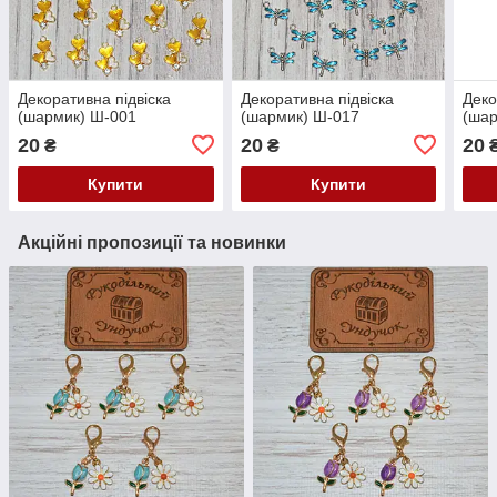
Декоративна підвіска
Декоративна підвіска
Деко
(шармик) Ш-001
(шармик) Ш-017
(шар
20
20
20
₴
₴
Купити
Купити
Акційні пропозиції та новинки