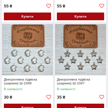
55
55
₴
₴
Купити
Купити
Декоративна підвіска
Декоративна підвіска
(шармик) Ш-1048
(шармик) Ш-1047
В наявності
В наявності
30
35
₴
₴
Купити
Купити