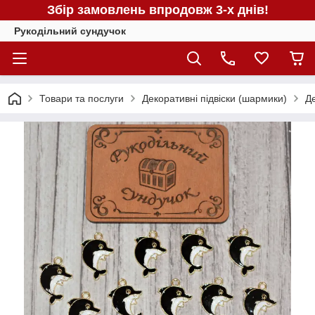
Збір замовлень впродовж 3-х днів!
Рукодільний сундучок
Товари та послуги
Декоративні підвіски (шармики)
Д