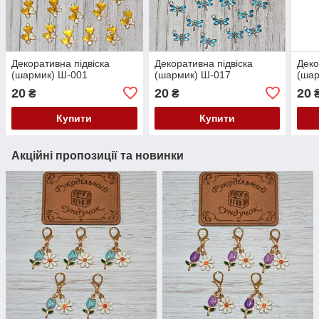
Декоративна підвіска
Декоративна підвіска
Деко
(шармик) Ш-001
(шармик) Ш-017
(шар
20
20
20
₴
₴
Купити
Купити
Акційні пропозиції та новинки