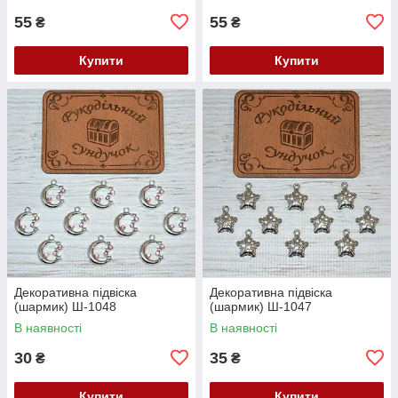
55
55
₴
₴
Купити
Купити
Декоративна підвіска
Декоративна підвіска
(шармик) Ш-1048
(шармик) Ш-1047
В наявності
В наявності
30
35
₴
₴
Купити
Купити