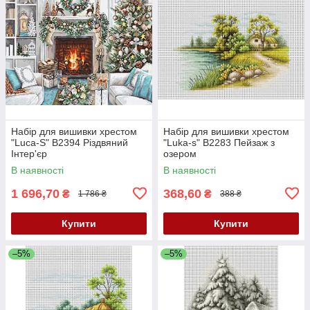
Набір для вишивки хрестом
Набір для вишивки хрестом
"Luca-S" B2394 Різдвяний
"Luka-s" B2283 Пейзаж з
Інтер'єр
озером
В наявності
В наявності
1 696,70
368,60
₴
₴
1 786 ₴
388 ₴
Купити
Купити
–5%
–5%