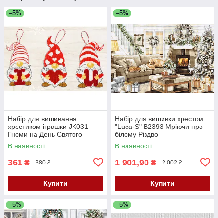
–5%
–5%
Набір для вишивання
Набір для вишивки хрестом
хрестиком іграшки JK031
"Luca-S" B2393 Мріючи про
Гноми на День Святого
білому Різдво
Валентина
В наявності
В наявності
361
1 901,90
₴
₴
380 ₴
2 002 ₴
Купити
Купити
–5%
–5%