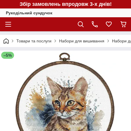
Збір замовлень впродовж 3-х днів!
Рукодільний сундучок
Товари та послуги
Набори для вишивання
Набори д
–5%