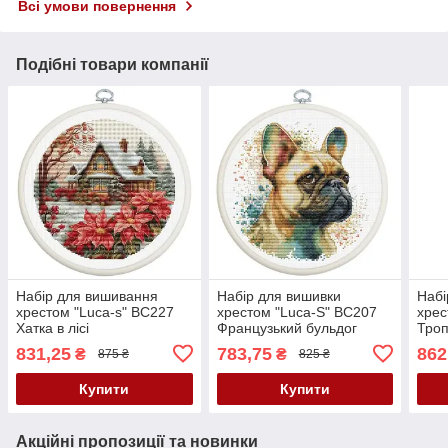
Всі умови повернення
Подібні товари компанії
Набір для вишивання
Набір для вишивки
Набі
хрестом "Luca-s" BC227
хрестом "Luca-S" BC207
хрес
Хатка в лісі
Французький бульдог
Троп
831,25
783,75
862
₴
₴
875 ₴
825 ₴
Купити
Купити
Акційні пропозиції та новинки