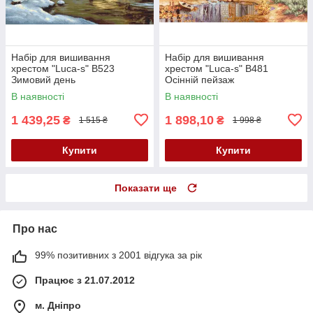
Набір для вишивання
Набір для вишивання
хрестом "Luca-s" B523
хрестом "Luca-s" B481
Зимовий день
Осінній пейзаж
В наявності
В наявності
1 439,25
1 898,10
₴
₴
1 515 ₴
1 998 ₴
Купити
Купити
Показати ще
Про нас
99% позитивних з 2001 відгука за рік
Працює з 21.07.2012
м. Дніпро