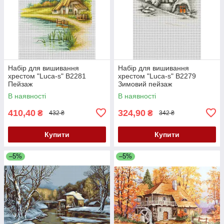
Набір для вишивання
Набір для вишивання
хрестом "Luca-s" B2281
хрестом "Luca-s" B2279
Пейзаж
Зимовий пейзаж
В наявності
В наявності
410,40
324,90
₴
₴
432 ₴
342 ₴
Купити
Купити
–5%
–5%