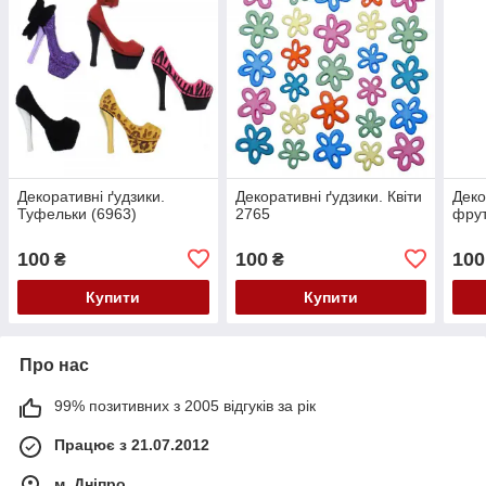
Декоративні ґудзики.
Декоративні ґудзики. Квіти
Деко
Туфельки (6963)
2765
фрут
100
100
100
₴
₴
Купити
Купити
Про нас
99% позитивних з 2005 відгуків за рік
Працює з 21.07.2012
м. Дніпро