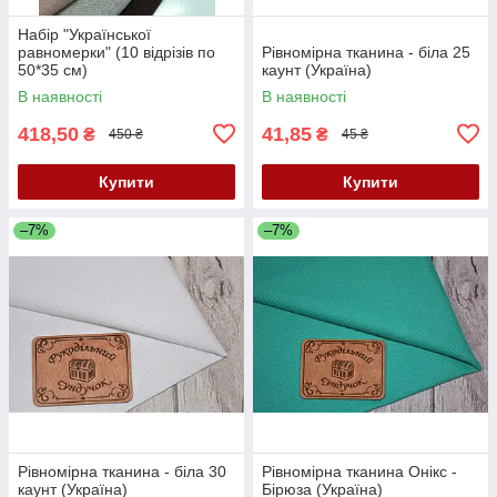
Набір "Української
равномерки" (10 відрізів по
Рівномірна тканина - біла 25
50*35 см)
каунт (Україна)
В наявності
В наявності
418,50
41,85
₴
₴
450 ₴
45 ₴
Купити
Купити
–7%
–7%
Рівномірна тканина - біла 30
Рівномірна тканина Онікс -
каунт (Україна)
Бірюза (Україна)