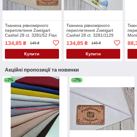
Тканина рівномірного
Тканина рівномірного
Ткан
переплетіння Zweigart
переплетення Zweigart
пере
Cashel 28 ct. 3281/52 Flax
Cashel 28 ct. 3281/1129
Moni
(колір натурального
Білий з блакитними
біла
134,85
134,85
88,
₴
₴
145 ₴
145 ₴
льону)
точками (White with Blue
Dot
Купити
Купити
Акційні пропозиції та новинки
–7%
–7%