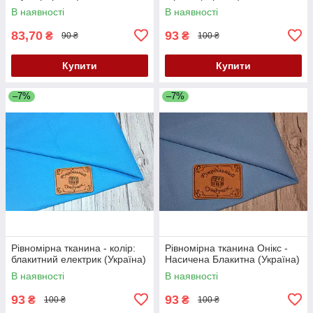
В наявності
В наявності
83,70
93
₴
₴
90 ₴
100 ₴
Купити
Купити
–7%
–7%
Рівномірна тканина - колір:
Рівномірна тканина Онікс -
блакитний електрик (Україна)
Насичена Блакитна (Україна)
В наявності
В наявності
93
93
₴
₴
100 ₴
100 ₴