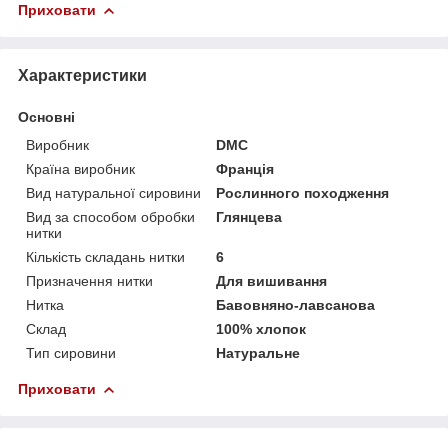
Приховати
Характеристики
Основні
Виробник
DMC
Країна виробник
Франція
Вид натуральної сировини
Рослинного походження
Вид за способом обробки
Глянцева
нитки
Кількість складань нитки
6
Призначення нитки
Для вишивання
Нитка
Бавовняно-лавсанова
Склад
100% хлопок
Тип сировини
Натуральне
Приховати