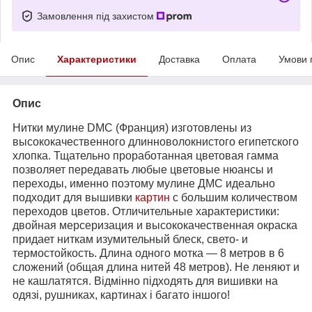
Замовлення під захистом
Опис
Характеристики
Доставка
Оплата
Умови 
Опис
Нитки мулине DMC (Франция) изготовлены из
высококачественного длинноволокнистого египетского
хлопка. Тщательно проработанная цветовая гамма
позволяет передавать любые цветовые нюансы и
переходы, именно поэтому мулине ДМС идеально
подходит для вышивки
картин
с большим количеством
переходов цветов. Отличительные характеристики:
двойная мерсеризация и высококачественная окраска
придает ниткам изумительный блеск, свето- и
термостойкость. Длина одного мотка ― 8 метров в 6
сложений (общая длина нитей 48 метров). Не леняют и
не кашлатятся. Відмінно підходять для вишивки на
одязі, рушниках, картинах і багато іншого!