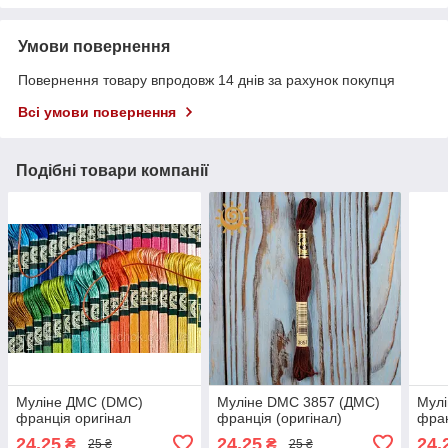
Умови повернення
Повернення товару впродовж 14 днів за рахунок покупця
Всі умови повернення
Подібні товари компанії
Муліне ДМС (DMC)
Муліне DMC 3857 (ДМС)
Мулі
франція оригінал
франція (оригінал)
фран
24,25
24,25
24,
₴
₴
25 ₴
25 ₴