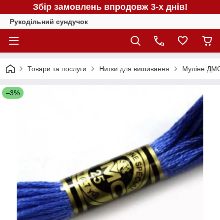
Збір замовлень впродовж 3-х днів!
Рукодільний сундучок
Товари та послуги
Нитки для вишивання
Муліне ДМС
–3%