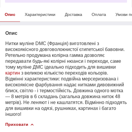
Опис
Характеристики
Доставка
Оплата
Умови п
Опис
Нитки муліне DMC (Франція) виготовлені з
високоякісного довговолокнистої єгипетської бавовни.
Ретельно продумана колірна гамма дозволяє
передавати будь-які колірні нюанси і переходи, саме
тому муліне ДМС ідеально підходить для вишивки
картин
з великою кількістю переходів кольорів.
Відмінні характеристики: подвійна мерсеризована і
високоякісне фарбування надає нитками дивовижний
блиск, світло - і термостійкість. Довжина одного мотка
― 8 метрів в 6 складань (загальна довжина ниток 48
метрів). Не леняют і не кашлатятся. Відмінно підходять
для вишивки на одязі, рушниках, картинах і багато
іншого!
Приховати