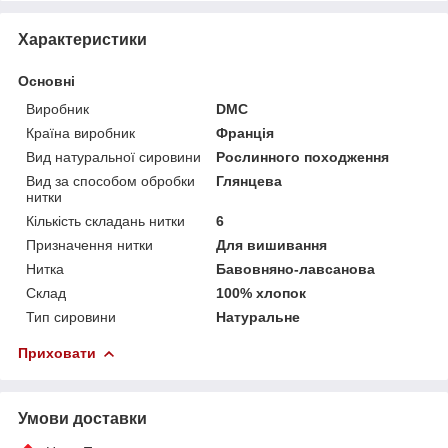
Характеристики
Основні
Виробник
DMC
Країна виробник
Франція
Вид натуральної сировини
Рослинного походження
Вид за способом обробки
Глянцева
нитки
Кількість складань нитки
6
Призначення нитки
Для вишивання
Нитка
Бавовняно-лавсанова
Склад
100% хлопок
Тип сировини
Натуральне
Приховати
Умови доставки