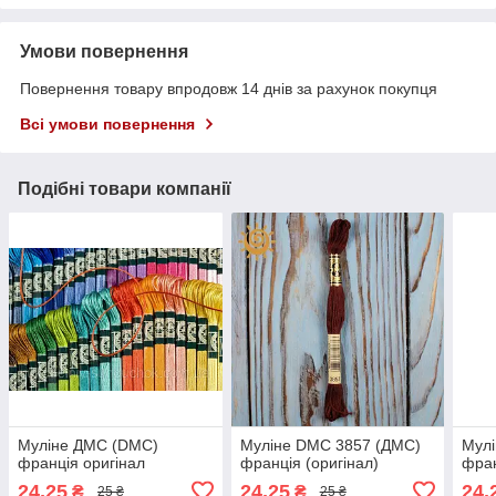
Умови повернення
Повернення товару впродовж 14 днів за рахунок покупця
Всі умови повернення
Подібні товари компанії
Муліне ДМС (DMC)
Муліне DMC 3857 (ДМС)
Мулі
франція оригінал
франція (оригінал)
фран
24,25
24,25
24,
₴
₴
25 ₴
25 ₴