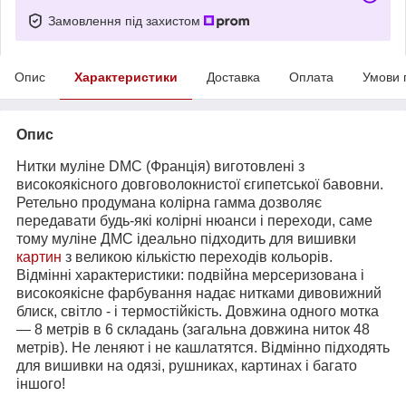
Замовлення під захистом
Опис
Характеристики
Доставка
Оплата
Умови 
Опис
Нитки муліне DMC (Франція) виготовлені з
високоякісного довговолокнистої єгипетської бавовни.
Ретельно продумана колірна гамма дозволяє
передавати будь-які колірні нюанси і переходи, саме
тому муліне ДМС ідеально підходить для вишивки
картин
з великою кількістю переходів кольорів.
Відмінні характеристики: подвійна мерсеризована і
високоякісне фарбування надає нитками дивовижний
блиск, світло - і термостійкість. Довжина одного мотка
― 8 метрів в 6 складань (загальна довжина ниток 48
метрів). Не леняют і не кашлатятся. Відмінно підходять
для вишивки на одязі, рушниках, картинах і багато
іншого!