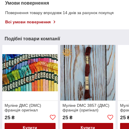
Умови повернення
Повернення товару впродовж 14 днів за рахунок покупця
Всі умови повернення
Подібні товари компанії
Муліне ДМС (DMC)
Муліне DMC 3857 (ДМС)
Мул
франція оригінал
франція (оригінал)
фран
25
25
25
₴
₴
Купити
Купити