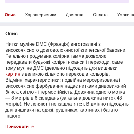
Опис
Характеристики
Доставка
Оплата
Умови п
Опис
Нитки муліне DMC (Франція) виготовлені з
високоякісного довговолокнистої єгипетської бавовни.
Ретельно продумана колірна гамма дозволяє
передавати будь-які колірні нюанси і переходи, саме
тому муліне ДМС ідеально підходить для вишивки
картин
з великою кількістю переходів кольорів.
Відмінні характеристики: подвійна мерсеризована і
високоякісне фарбування надає нитками дивовижний
блиск, світло - і термостійкість. Довжина одного мотка
― 8 метрів в 6 складань (загальна довжина ниток 48
метрів). Не леняют і не кашлатятся. Відмінно підходять
для вишивки на одязі, рушниках, картинах і багато
іншого!
Приховати