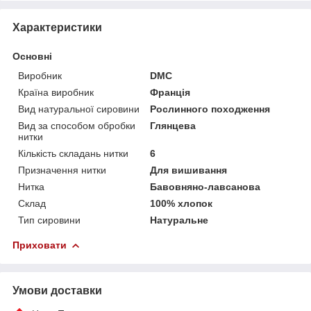
Характеристики
Основні
Виробник
DMC
Країна виробник
Франція
Вид натуральної сировини
Рослинного походження
Вид за способом обробки
Глянцева
нитки
Кількість складань нитки
6
Призначення нитки
Для вишивання
Нитка
Бавовняно-лавсанова
Склад
100% хлопок
Тип сировини
Натуральне
Приховати
Умови доставки