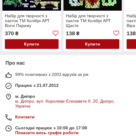
Набір для творчості з
Набір для творчості з
Набі
паєток ТМ Колібрі АРТ
паєток ТМ Колібрі АРТ
паєт
Вогні Парижу
Щастя
Віра
370
138
138
₴
₴
Купити
Купити
Про нас
99% позитивних з 2003 відгуків за рік
Працює з 21.07.2012
м. Дніпро
м. Дніпро, вул. Королеви Єлизавети ІІ, 20, Дніпро,
Україна
Контакти
Сьогодні працює з 10:00 до 17:00
Показати весь графік роботи