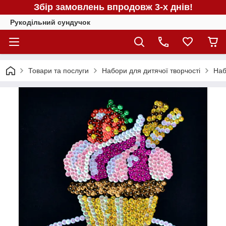
Збір замовлень впродовж 3-х днів!
Рукодільний сундучок
Товари та послуги
Набори для дитячої творчості
Наб