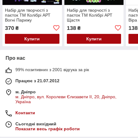
Набір для творчості з
Набір для творчості з
Набі
паєток ТМ Колібрі АРТ
паєток ТМ Колібрі АРТ
паєт
Вогні Парижу
Щастя
Віра
370
138
138
₴
₴
Купити
Купити
Про нас
99% позитивних з 2001 відгука за рік
Працює з 21.07.2012
м. Дніпро
м. Дніпро, вул. Королеви Єлизавети ІІ, 20, Дніпро,
Україна
Контакти
Сьогодні вихідний
Показати весь графік роботи