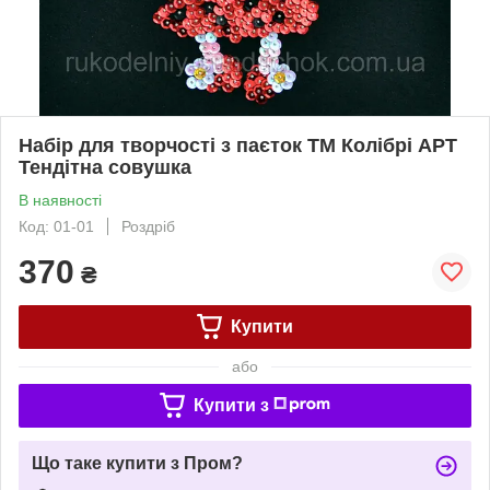
Набір для творчості з паєток ТМ Колібрі АРТ
Тендітна совушка
В наявності
Код: 01-01
Роздріб
370
₴
Купити
або
Купити з
Що таке купити з Пром?