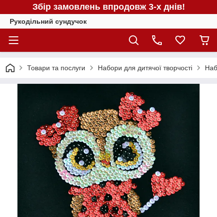
Збір замовлень впродовж 3-х днів!
Рукодільний сундучок
Товари та послуги
Набори для дитячої творчості
Наб