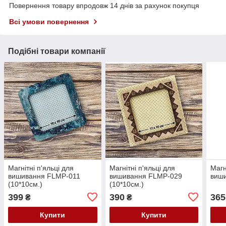
Повернення товару впродовж 14 днів за рахунок покупця
Всі умови повернення
Подібні товари компанії
Магнітні п'яльці для
Магнітні п'яльці для
Магн
вишивання FLMP-011
вишивання FLMP-029
виш
(10*10см.)
(10*10см.)
399
390
365
₴
₴
Купити
Купити