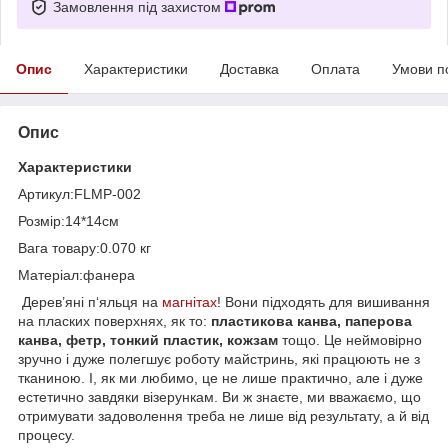
Замовлення під захистом
Опис
Характеристики
Доставка
Оплата
Умови п
Опис
Характеристики
Артикул:FLMP-002
Розмір:14*14см
Вага товару:0.070 кг
Матеріал:фанера
Дерев’яні п‘яльця на
магнітах
! Вони підходять для вишивання
на пласких поверхнях, як то:
пластикова канва, паперова
канва, фетр, тонкий пластик, кожзам
тощо. Це неймовірно
зручно і дуже полегшує роботу майстринь, які працюють не з
тканиною. І, як ми любимо, це не лише практично, але і дуже
естетично завдяки візерункам. Ви ж знаєте, ми вважаємо, що
отримувати задоволення треба не лише від результату, а й від
процесу.