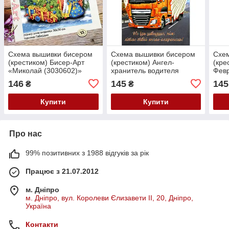
Схема вышивки бисером
Схема вышивки бисером
Схе
(крестиком) Бисер-Арт
(крестиком) Ангел-
(кре
«Миколай (3030602)»
хранитель водителя
Февр
(B510)
(B63
146
145
145
₴
₴
Купити
Купити
Про нас
99% позитивних з 1988 відгуків за рік
Працює з 21.07.2012
м. Дніпро
м. Дніпро, вул. Королеви Єлизавети ІІ, 20, Дніпро,
Україна
Контакти